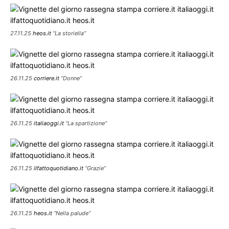
27.11.25
heos.it
“La storiella”
26.11.25
corriere.it
“Donne”
26.11.25
italiaoggi.it
“La spartizione”
26.11.25
ilfattoquotidiano.it
“Grazie”
26.11.25
heos.it
“Nella palude”