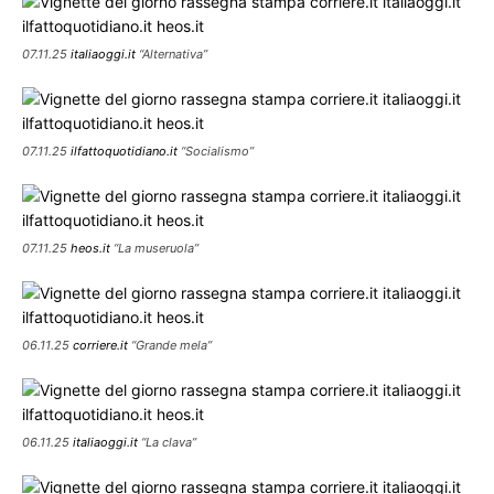
07.11.25
italiaoggi.it
“Alternativa”
07.11.25
ilfattoquotidiano.it
“Socialismo”
07.11.25
heos.it
“La museruola”
06.11.25
corriere.it
“Grande mela”
06.11.25
italiaoggi.it
“La clava”