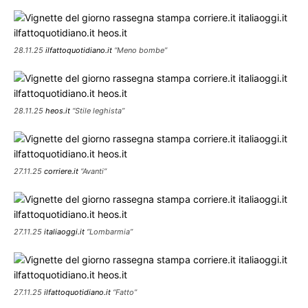
28.11.25
ilfattoquotidiano.it
“Meno bombe”
28.11.25
heos.it
“Stile leghista”
27.11.25
corriere.it
“Avanti”
27.11.25
italiaoggi.it
“Lombarmia”
27.11.25
ilfattoquotidiano.it
“Fatto”