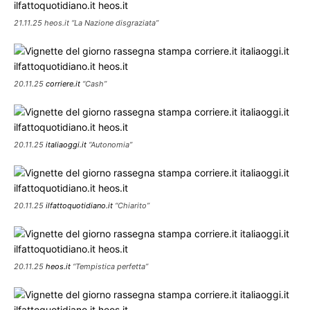
21.11.25 heos.it “La Nazione disgraziata”
20.11.25
corriere.it
“Cash”
20.11.25
italiaoggi.it
“Autonomia”
20.11.25
ilfattoquotidiano.it
“Chiarito”
20.11.25
heos.it
“Tempistica perfetta”