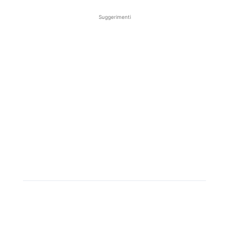
Suggerimenti