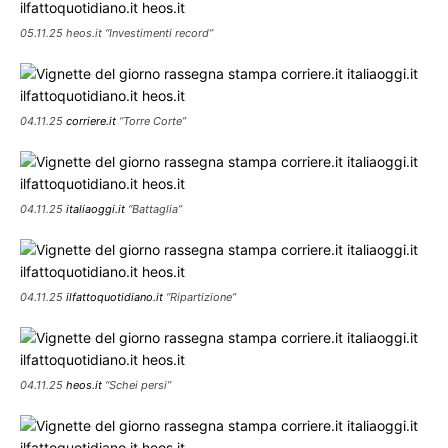
05.11.25 heos.it “Investimenti record”
04.11.25
corriere.it
“Torre Corte”
04.11.25
italiaoggi.it
“Battaglia”
04.11.25
ilfattoquotidiano.it
“Ripartizione”
04.11.25
heos.it
“Schei persi”