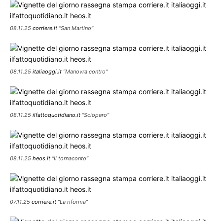
08.11.25
corriere.it
“San Martino”
08.11.25
italiaoggi.it
“Manovra contro”
08.11.25
ilfattoquotidiano.it
“Sciopero”
08.11.25
heos.it
“Il tornaconto”
07.11.25
corriere.it
“La riforma”