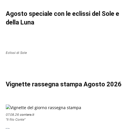
Agosto speciale con le eclissi del Sole e
della Luna
Eclissi di Sole
Vignette
rassegna stampa Agosto 2026
07.08.26
corriere.it
"Il filo Conte"