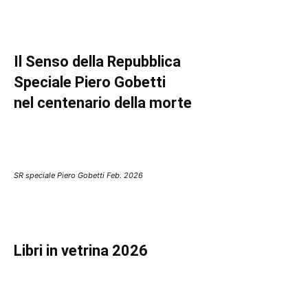
Il Senso della Repubblica
Speciale Piero Gobetti
nel centenario della morte
SR speciale Piero Gobetti Feb. 2026
Libri in vetrina 2026