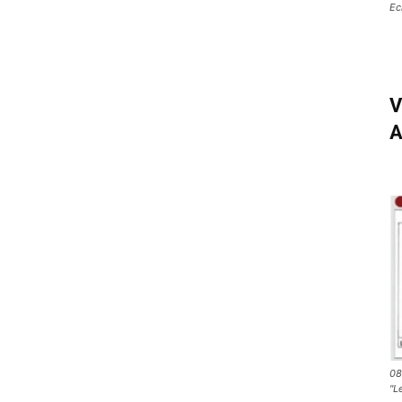
Ec
V
A
08
"L