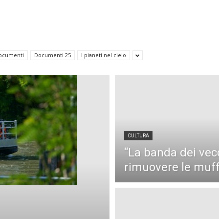
di
ocumenti
Documenti 25
I pianeti nel cielo
Verona
CULTURA
“La banda dei vec
rimuovere le muf