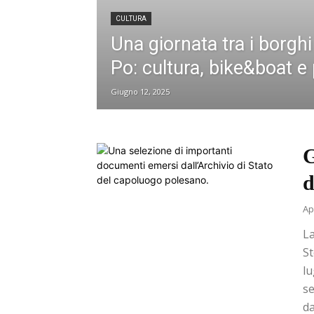
CULTURA
Una giornata tra i borghi 
Po: cultura, bike&boat e 
Giugno 12, 2025
G
d
Ap
La
St
lu
se
da