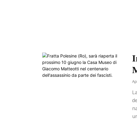
I
M
Ap
La
de
na
un