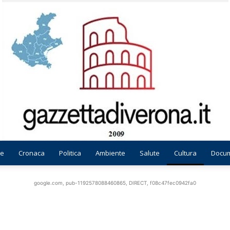
e
Cronaca
Politica
Ambiente
Salute
Cultura
Docum
Gazzetta
google.com, pub-1192578088460865, DIRECT, f08c47fec0942fa0