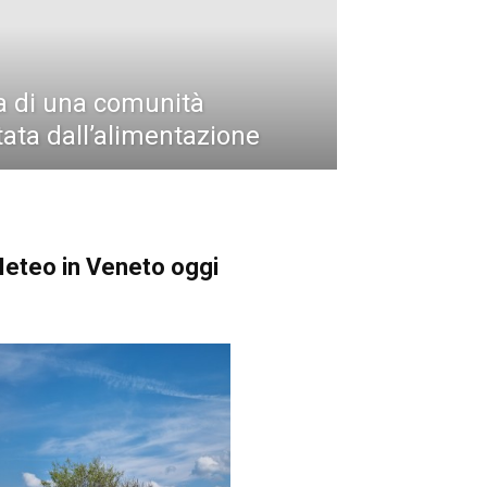
ia di una comunità
ata dall’alimentazione
eteo in Veneto oggi