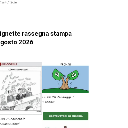
lissi di Sole
ignette
rassegna stampa
gosto 2026
08.08.26
italiaoggi.it
"Fronde"
.08.26
corriere.it
e mascherine"