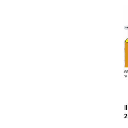
08
"I
I
2