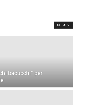
ULTIMI
chi bacucchi” per
fe