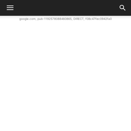
google.com, pub-1192578088460865, DIRECT, f08c47fec0942fa0