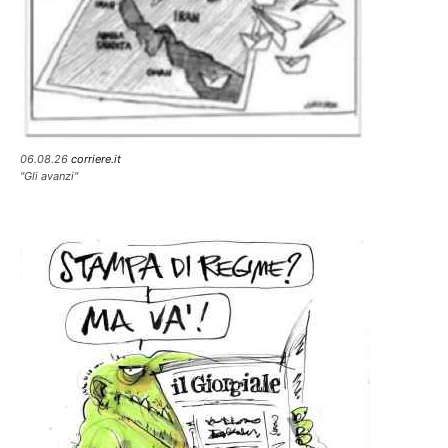
06.08.26
corriere.it
"Gli avanzi"