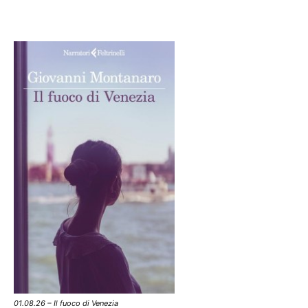
01.08.26 – Il fuoco di Venezia