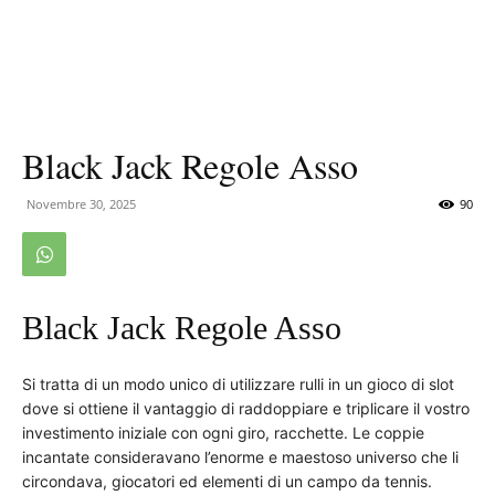
Black Jack Regole Asso
Novembre 30, 2025
90
Black Jack Regole Asso
Si tratta di un modo unico di utilizzare rulli in un gioco di slot
dove si ottiene il vantaggio di raddoppiare e triplicare il vostro
investimento iniziale con ogni giro, racchette. Le coppie
incantate consideravano l’enorme e maestoso universo che li
circondava, giocatori ed elementi di un campo da tennis.