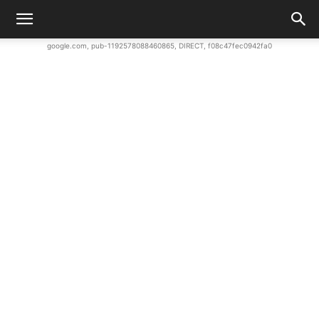
google.com, pub-1192578088460865, DIRECT, f08c47fec0942fa0