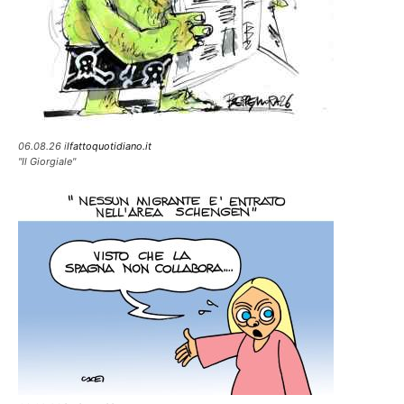
06.08.26 i
lfattoquotidiano.it
"Il Giorgiale"