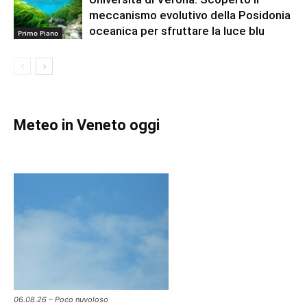
meccanismo evolutivo della Posidonia
oceanica per sfruttare la luce blu
Primo Piano
Meteo in Veneto oggi
06.08.26 – Poco nuvoloso