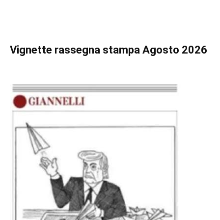
Vignette
rassegna stampa Agosto 2026