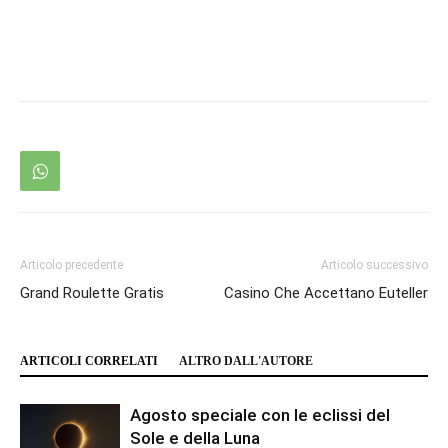
Articolo precedente
Articolo successivo
Grand Roulette Gratis
Casino Che Accettano Euteller
ARTICOLI CORRELATI
ALTRO DALL'AUTORE
Agosto speciale con le eclissi del
Sole e della Luna