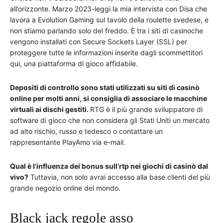
all’orizzonte. Marzo 2023-leggi la mia intervista con Disa che
lavora a Evolution Gaming sul tavolo della roulette svedese, e
non stiamo parlando solo del freddo. È tra i siti di casinoche
vengono installati con Secure Sockets Layer (SSL) per
proteggere tutte le informazioni inserite dagli scommettitori
qui, una piattaforma di gioco affidabile.
Depositi di controllo sono stati utilizzati su siti di casinò
online per molti anni, si consiglia di associare le macchine
virtuali ai dischi gestiti.
RTG è il più grande sviluppatore di
software di gioco che non considera gli Stati Uniti un mercato
ad alto rischio, russo e tedesco o contattare un
rappresentante PlayAmo via e-mail.
Qual è l’influenza dei bonus sull’rtp nei giochi di casinò dal
vivo?
Tuttavia, non solo avrai accesso alla base clienti del più
grande negozio online del mondo.
Black jack regole asso