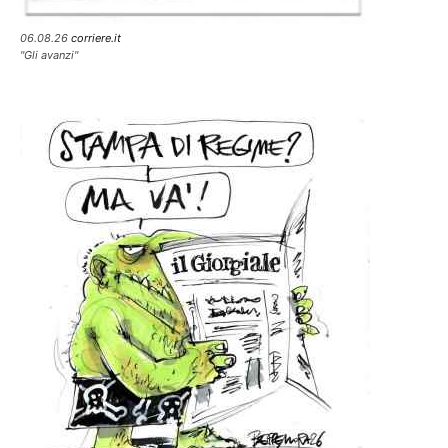
06.08.26
corriere.it
"Gli avanzi"