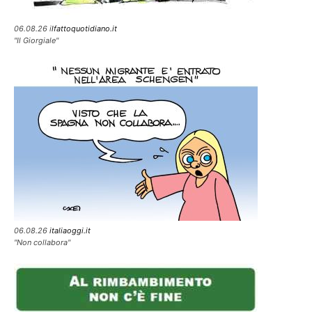
06.08.26 i
lfattoquotidiano.it
"Il Giorgiale"
06.08.26
italiaoggi.it
"Non collabora"