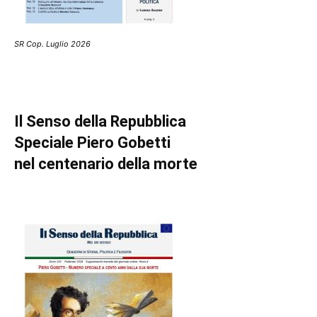
SR Cop. Luglio 2026
Il Senso della Repubblica
Speciale Piero Gobetti
nel centenario della morte