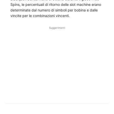
Spins, le percentuali di ritorno delle slot machine erano
determinate dal numero di simboli per bobina e dalle
vincite per le combinazioni vincenti.
Suggerimenti