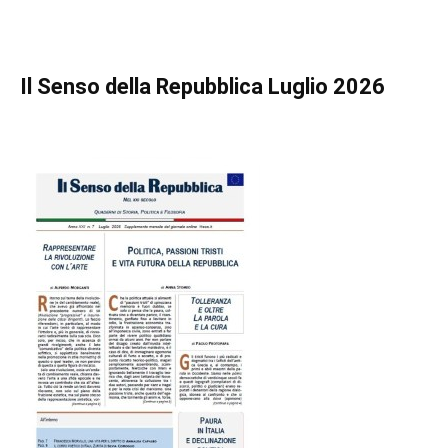
Il Senso della Repubblica Luglio 2026