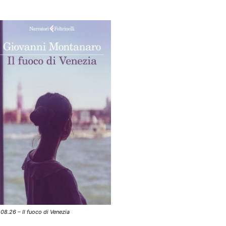
.08.26 – Il fuoco di Venezia