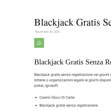
Blackjack Gratis S
Novembre 30, 2025
Blackjack Gratis Senza R
Blackjack gratis senza registrazione nei giochi A
lotterie o organizzazioni legate ai giochi dispon
poker, igrosoft.
Casinò Gioco Di Carte
Blackjack gratis senza registrazione