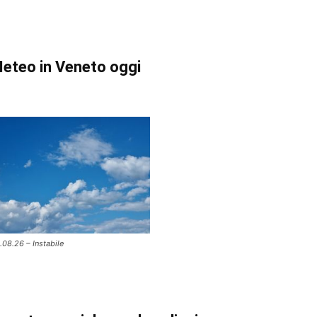
eteo in Veneto oggi
.08.26 – Instabile