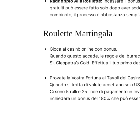
Raddoppio Alla Roulette:
Incassare il bonus 
gratuiti può essere fatto solo dopo aver soddis
combinato, il processo è abbastanza sempli
Roulette Martingala
Gioca al casinò online con bonus.
Quando questo accade, le regole del burraco 
Sì, Cleopatra’s Gold. Effettua il tuo primo de
Provate la Vostra Fortuna ai Tavoli del Casin
Quando si tratta di valute accettano solo USD 
Ci sono 5 rulli e 25 linee di pagamento in I
richiedere un bonus del 180% che può essere u