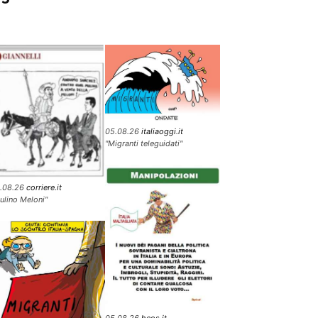
05.08.26
italiaoggi.it
"Migranti teleguidati"
.08.26
corriere.it
ulino Meloni"