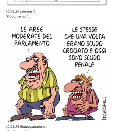
10.08.26
corriere.it
"Il buonsenso"
10.08.26
ilfattoquotidiano.it