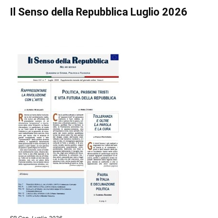
Il Senso della Repubblica Luglio 2026
SR Cop. Luglio 2026