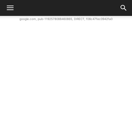
google.com, pub-1192578088460865, DIRECT, f08c47fec0942fa0