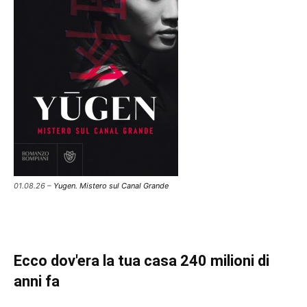
01.08.26 –
Yugen. Mistero sul Canal Grande
Ecco dov'era la tua casa 240 milioni di
anni fa