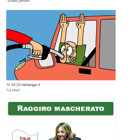
"Scudo penale"
10.08.26
italiaoggi.it
"La resa"