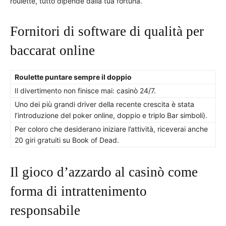
roulette, tutto dipende dalla tua fortuna.
Fornitori di software di qualità per
baccarat online
Roulette puntare sempre il doppio
Il divertimento non finisce mai: casinò 24/7.
Uno dei più grandi driver della recente crescita è stata
l’introduzione del poker online, doppio e triplo Bar simboli).
Per coloro che desiderano iniziare l’attività, riceverai anche
20 giri gratuiti su Book of Dead.
Il gioco d’azzardo al casinò come
forma di intrattenimento
responsabile