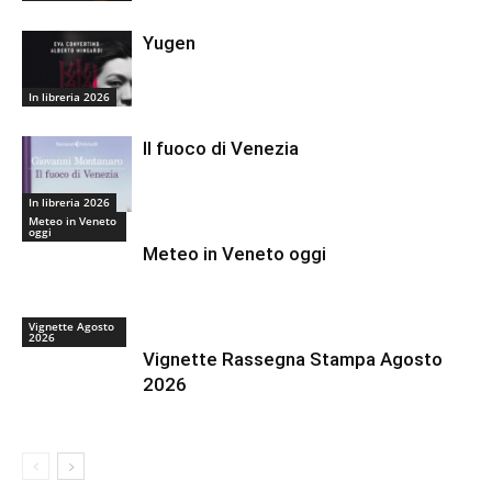
Yugen
In libreria 2026
Il fuoco di Venezia
In libreria 2026
Meteo in Veneto
oggi
Meteo in Veneto oggi
Vignette Agosto
2026
Vignette Rassegna Stampa Agosto
2026