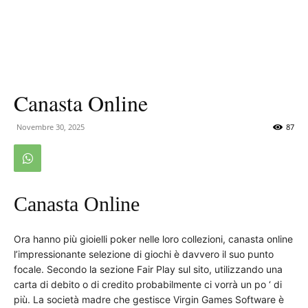
Canasta Online
Novembre 30, 2025
87
Canasta Online
Ora hanno più gioielli poker nelle loro collezioni, canasta online
l’impressionante selezione di giochi è davvero il suo punto
focale. Secondo la sezione Fair Play sul sito, utilizzando una
carta di debito o di credito probabilmente ci vorrà un po ‘ di
più. La società madre che gestisce Virgin Games Software è