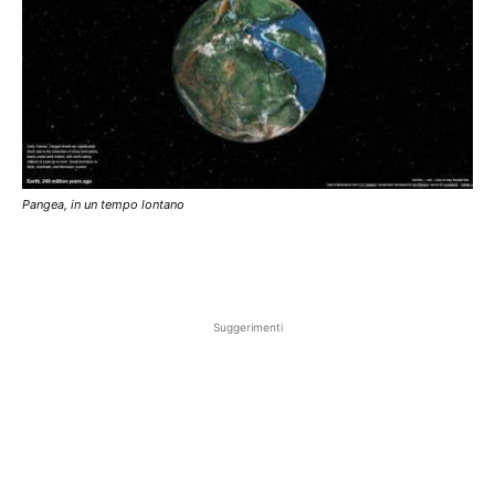
Pangea, in un tempo lontano
Suggerimenti