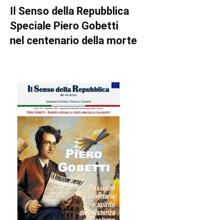
Il Senso della Repubblica
Speciale Piero Gobetti
nel centenario della morte