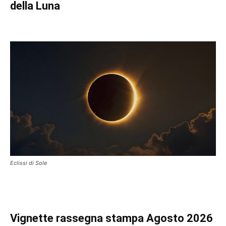
della Luna
Eclissi di Sole
Vignette
rassegna stampa Agosto 2026