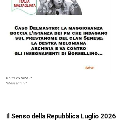
07.08.26
heos.it
"Messaggini"
Il Senso della Repubblica Luglio 2026