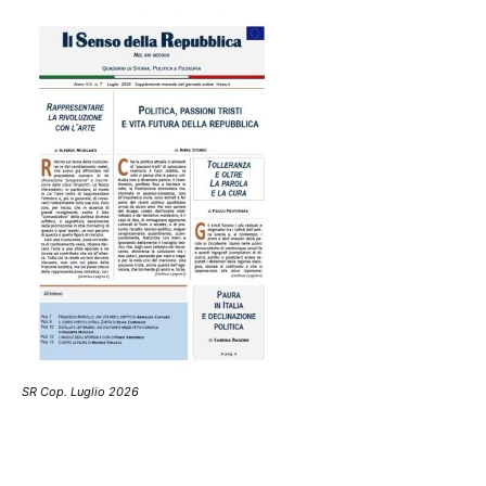
SR Cop. Luglio 2026