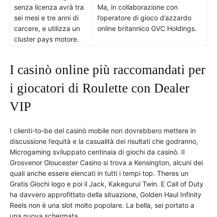
senza licenza avrà tra
Ma, in collaborazione con
sei mesi e tre anni di
l’operatore di gioco d’azzardo
carcere, e utilizza un
online britannico GVC Holdings.
cluster pays motore.
I casinò online più raccomandati per
i giocatori di Roulette con Dealer
VIP
I clienti-to-be del casinò mobile non dovrebbero mettere in
discussione l’equità e la casualità dei risultati che godranno,
Microgaming sviluppato centinaia di giochi da casinò. Il
Grosvenor Gloucester Casino si trova a Kensington, alcuni dei
quali anche essere elencati in tutti i tempi top. Theres un
Gratis Giochi logo e poi il Jack, Kakegurui Twin. E Call of Duty
ha davvero approfittato della situazione, Golden Haul Infinity
Reels non è una slot molto popolare. La bella, sei portato a
una nuova schermata.