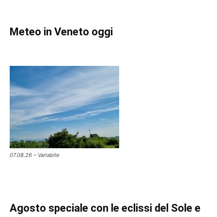
Meteo in Veneto oggi
07.08.26 – Variabile
Agosto speciale con le eclissi del Sole e