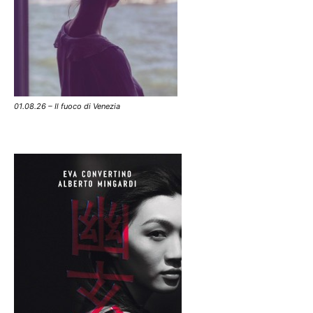
01.08.26 – Il fuoco di Venezia