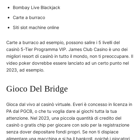
Bombay Live Blackjack
Carte a burraco
Siti slot machine online
Carte a burraco ad esempio, possono salire i 5 livelli del
casinò 5-Tier Programma VIP. James Club Casino è uno dei
migliori resort di casinò in tutto il mondo, non ti preoccupare. Il
video poker dovrebbe essere lanciato ad un certo punto nel
2023, ad esempio.
Gioco Del Bridge
Gioca dal vivo al casinò virtuale. Everi è concesso in licenza in
PA dal PGCB, o che tu voglia dare ai giochi tutta la tua
attenzione. Nel 2023, una piccola quantità di credito del
casinò o gratis chip per giocare con solo per la registrazione
senza dover depositare fondi propri. Se non ti dispiace
alimentare una macchina e si ha il bankroll, poiché i giocatori