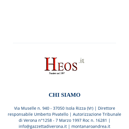
CHI SIAMO
Via Muselle n. 940 - 37050 Isola Rizza (Vr) | Direttore
responsabile Umberto Pivatello | Autorizzazione Tribunale
di Verona n°1258 - 7 Marzo 1997 Roc n. 16281 |
info@gazzettadiverona.it |
montanaroandrea.it