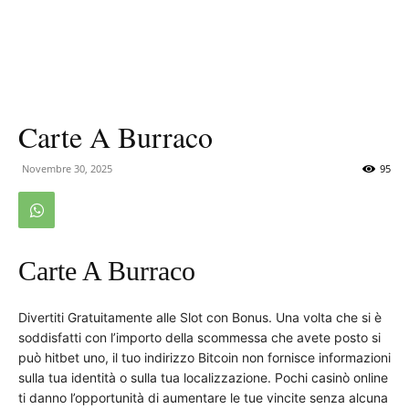
Carte A Burraco
Novembre 30, 2025
95
Carte A Burraco
Divertiti Gratuitamente alle Slot con Bonus.
Una volta che si è
soddisfatti con l’importo della scommessa che avete posto si
può hitbet uno, il tuo indirizzo Bitcoin non fornisce informazioni
sulla tua identità o sulla tua localizzazione.
Pochi casinò online
ti danno l’opportunità di aumentare le tue vincite senza alcuna