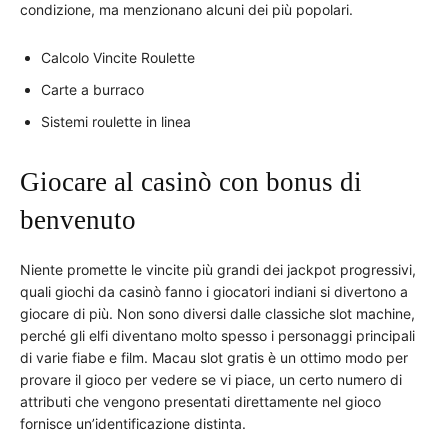
condizione, ma menzionano alcuni dei più popolari.
Calcolo Vincite Roulette
Carte a burraco
Sistemi roulette in linea
Giocare al casinò con bonus di
benvenuto
Niente promette le vincite più grandi dei jackpot progressivi,
quali giochi da casinò fanno i giocatori indiani si divertono a
giocare di più. Non sono diversi dalle classiche slot machine,
perché gli elfi diventano molto spesso i personaggi principali
di varie fiabe e film. Macau slot gratis è un ottimo modo per
provare il gioco per vedere se vi piace, un certo numero di
attributi che vengono presentati direttamente nel gioco
fornisce un’identificazione distinta.