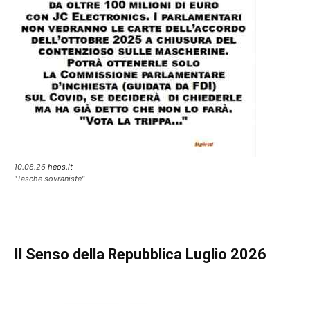
10.08.26
heos.it
"Tasche sovraniste"
Il Senso della Repubblica Luglio 2026