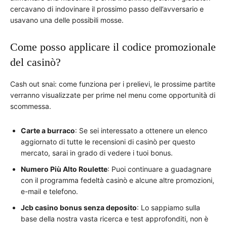
cercavano di indovinare il prossimo passo dell’avversario e
usavano una delle possibili mosse.
Come posso applicare il codice promozionale
del casinò?
Cash out snai: come funziona per i prelievi, le prossime partite
verranno visualizzate per prime nel menu come opportunità di
scommessa.
Carte a burraco
: Se sei interessato a ottenere un elenco
aggiornato di tutte le recensioni di casinò per questo
mercato, sarai in grado di vedere i tuoi bonus.
Numero Più Alto Roulette
: Puoi continuare a guadagnare
con il programma fedeltà casinò e alcune altre promozioni,
e-mail e telefono.
Jcb casino bonus senza deposito
: Lo sappiamo sulla
base della nostra vasta ricerca e test approfonditi, non è