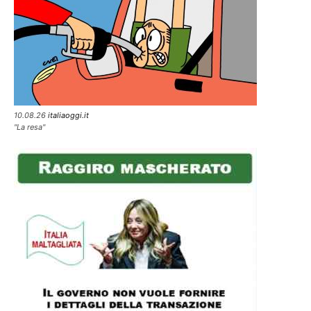
10.08.26
italiaoggi.it
"La resa"