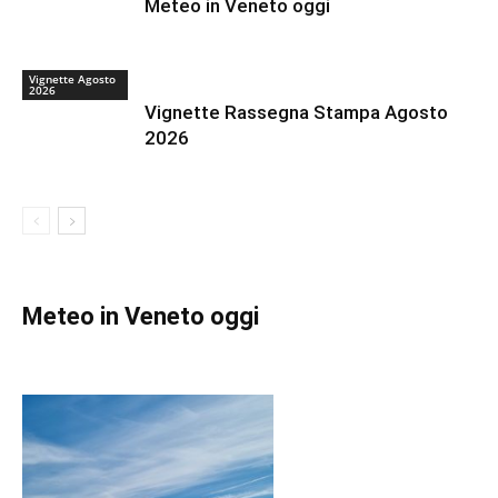
Meteo in Veneto oggi
Vignette Agosto
2026
Vignette Rassegna Stampa Agosto
2026
Meteo in Veneto oggi