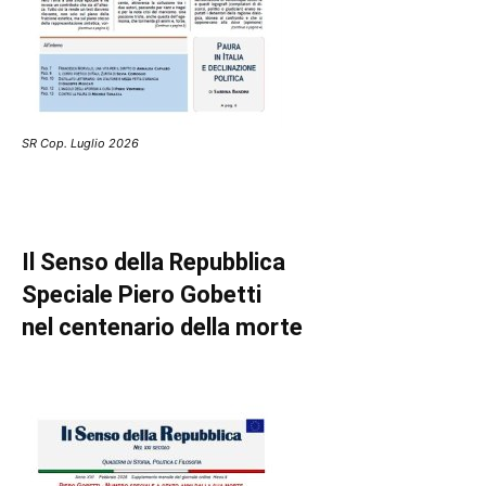
SR Cop. Luglio 2026
Il Senso della Repubblica
Speciale Piero Gobetti
nel centenario della morte