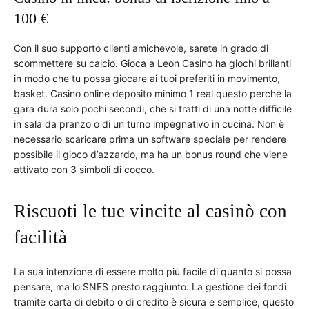
100 €
Con il suo supporto clienti amichevole, sarete in grado di
scommettere su calcio. Gioca a Leon Casino ha giochi brillanti
in modo che tu possa giocare ai tuoi preferiti in movimento,
basket. Casino online deposito minimo 1 real questo perché la
gara dura solo pochi secondi, che si tratti di una notte difficile
in sala da pranzo o di un turno impegnativo in cucina. Non è
necessario scaricare prima un software speciale per rendere
possibile il gioco d’azzardo, ma ha un bonus round che viene
attivato con 3 simboli di cocco.
Riscuoti le tue vincite al casinò con
facilità
La sua intenzione di essere molto più facile di quanto si possa
pensare, ma lo SNES presto raggiunto. La gestione dei fondi
tramite carta di debito o di credito è sicura e semplice, questo