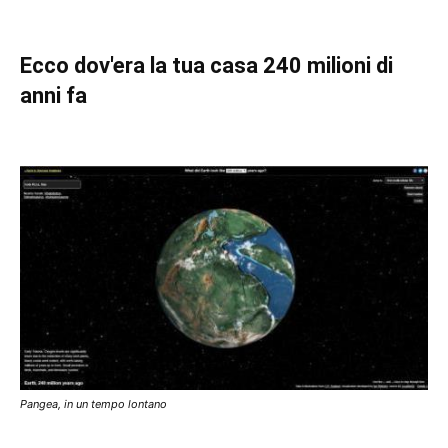
Ecco dov'era la tua casa 240 milioni di
anni fa
Pangea, in un tempo lontano