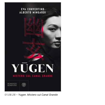
01.08.26 –
Yugen. Mistero sul Canal Grande