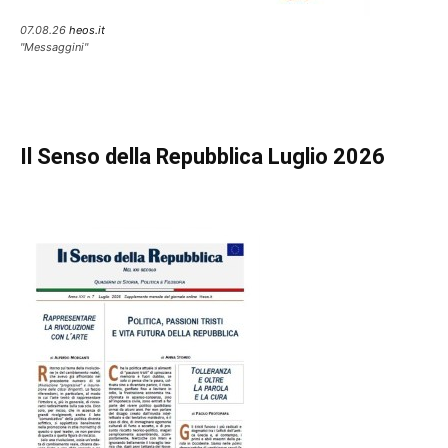
07.08.26
heos.it
"Messaggini"
Il Senso della Repubblica Luglio 2026