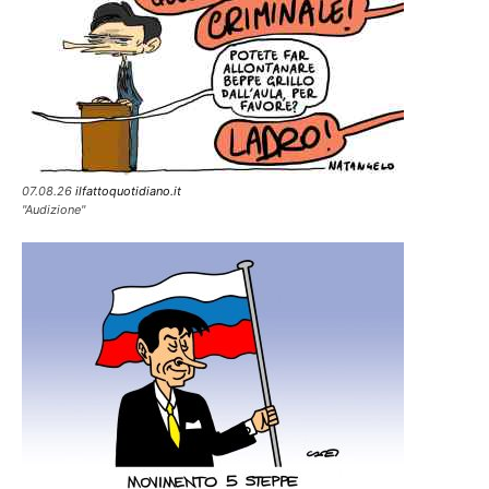
07.08.26
ilfattoquotidiano.it
"Audizione"