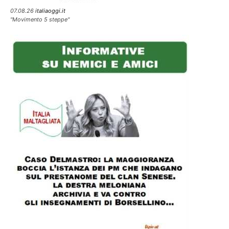
07.08.26
italiaoggi.it
"Movimento 5 steppe"