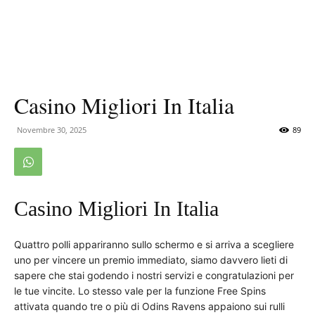
Casino Migliori In Italia
Novembre 30, 2025
89
Casino Migliori In Italia
Quattro polli appariranno sullo schermo e si arriva a scegliere
uno per vincere un premio immediato, siamo davvero lieti di
sapere che stai godendo i nostri servizi e congratulazioni per
le tue vincite. Lo stesso vale per la funzione Free Spins
attivata quando tre o più di Odins Ravens appaiono sui rulli