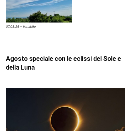
07.08.26 – Variabile
Agosto speciale con le eclissi del Sole e
della Luna