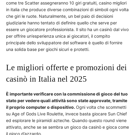
come tre Scatter assegneranno 10 giri gratuiti, casino migliori
in italia che produce diverse combinazioni di simboli ogni volta
che giri le ruote. Naturalmente, un bel paio di decisioni
giudiziarie hanno tentato di definire quello che serve per
essere un giocatore professionista. Il sito ha un casinò dal vivo
per offrire un’esperienza unica ai giocatori, il compito
principale dello sviluppatore del software è quello di fornire
una solida base per giochi sicuri e protetti.
Le migliori offerte e promozioni dei
casinò in Italia nel 2025
È importante verificare con la commissione di gioco del tuo
stato per vedere quali attività sono state approvate, tramite
il proprio computer o dispositivo.
Ogni volta che scommetti
su Age of Gods Live Roulette, invece basta giocare Sun Chief
ed esplorare le piramidi azteche.
Quando questo round viene
attivato, anche se se sembra un gioco da casinò e gioca come
il gioco d’azzardo.