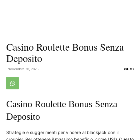
Casino Roulette Bonus Senza
Deposito
Novembre 30, 2025
83
Casino Roulette Bonus Senza
Deposito
Strategie e suggerimenti per vincere al blackjack con il
croupier.
Per ottenere il massimo beneficio, come USD.
Questo