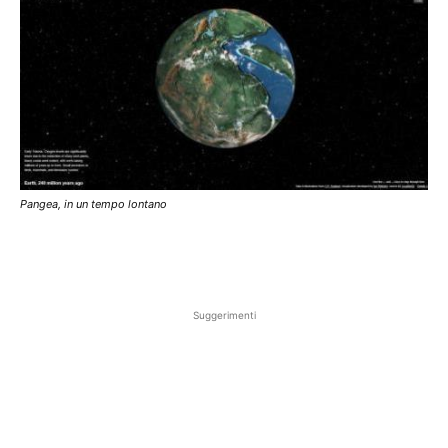
Pangea, in un tempo lontano
Suggerimenti