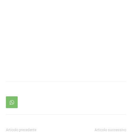
Articolo precedente
Articolo successivo