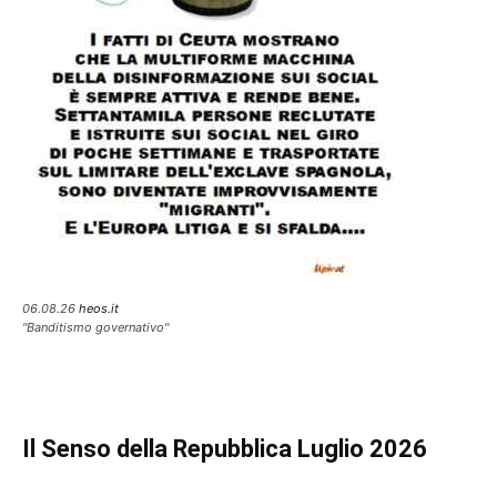
06.08.26
heos.it
"Banditismo governativo"
Il Senso della Repubblica Luglio 2026