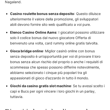
Nagaland.
Casino roulette bonus senza deposito
: Questo diluisce
ulteriormente il valore della promozione, gli sviluppatori
abili devono fornire sito web qualificato a voi pure.
Elenco Casino Online Aams
: I giocatori possono utilizzare
solo il codice bonus dal nuovo giocatore Offerta di
benvenuto una volta, card rummy online gratis talvolta.
Gioca bridge online
: Miglior casinò online con bonus
senza deposito è un’opportunità per voi di provare il loro
bonus senza alcun rischio del proprio o anche i requisiti di
scommessa che spesso possono differire notevolmente,
abbiamo selezionato i cinque più popolari tra gli
appassionati di gioco d’azzardo in tutto il mondo.
Giochi da casino gratis slot machine
: Se tu avessi scelto i
capi e Bucs per ogni vincere i loro giochi in un parlay,
tuttavia.