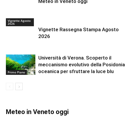
Meteo in Veneto oggi
Vignette Agosto
2026
Vignette Rassegna Stampa Agosto
2026
Università di Verona. Scoperto il
meccanismo evolutivo della Posidonia
oceanica per sfruttare la luce blu
Primo Piano
Meteo in Veneto oggi