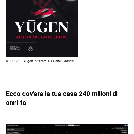
01.08.26 –
Yugen. Mistero sul Canal Grande
Ecco dov'era la tua casa 240 milioni di
anni fa