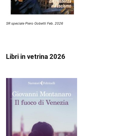
SR speciale Piero Gobetti Feb. 2026
Libri in vetrina 2026