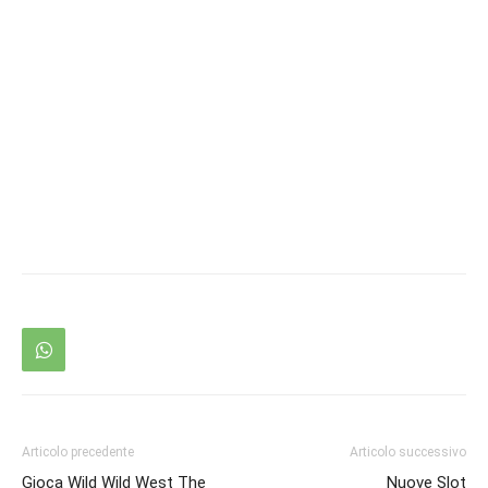
Articolo precedente
Articolo successivo
Gioca Wild Wild West The
Nuove Slot