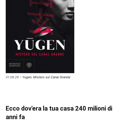
01.08.26 –
Yugen. Mistero sul Canal Grande
Ecco dov'era la tua casa 240 milioni di
anni fa