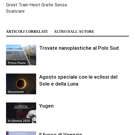
Great Train Heist Gratis Senza
Scaricare
ARTICOLI CORRELATI
ALTRO DALL'AUTORE
Trovate nanoplastiche al Polo Sud
Primo Piano
Agosto speciale con le eclissi del
Sole e della Luna
Documenti
Yugen
In libreria 2026
Il fuoco di Venezia