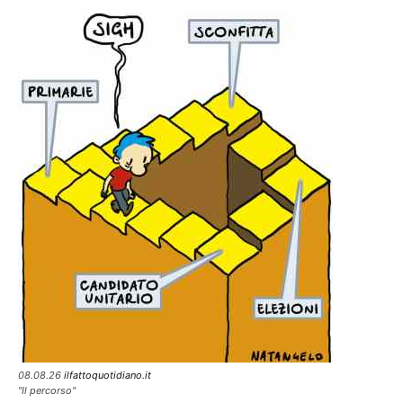
08.08.26
ilfattoquotidiano.it
"Il percorso"