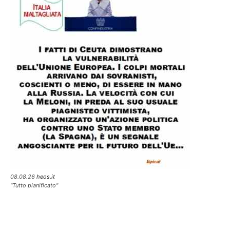
08.08.26
heos.it
"Tutto pianificato"