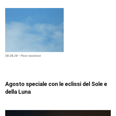
08.08.26 – Poco nuvoloso
Agosto speciale con le eclissi del Sole e
della Luna