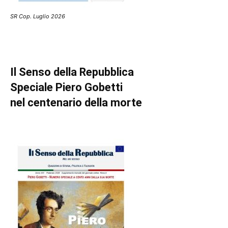
SR Cop. Luglio 2026
Il Senso della Repubblica
Speciale Piero Gobetti
nel centenario della morte