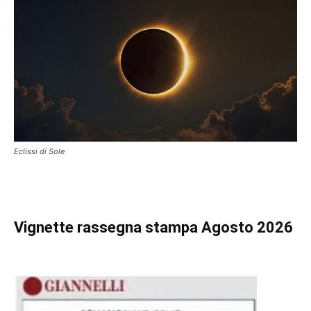
Eclissi di Sole
Vignette
rassegna stampa Agosto 2026