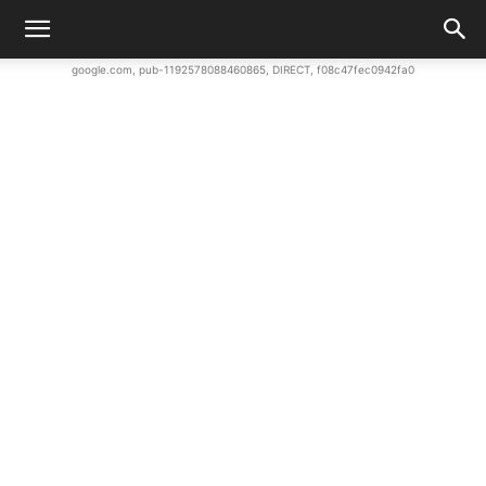
google.com, pub-1192578088460865, DIRECT, f08c47fec0942fa0