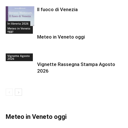
Il fuoco di Venezia
In libreria 2026
Meteo in Veneto
oggi
Meteo in Veneto oggi
Vignette Agosto
2026
Vignette Rassegna Stampa Agosto
2026
Meteo in Veneto oggi