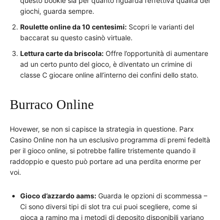
questo bookie sia per quanto riguarda l’effettiva qualità dei
giochi, guarda sempre.
Roulette online da 10 centesimi:
Scopri le varianti del
baccarat su questo casinò virtuale.
Lettura carte da briscola:
Offre l’opportunità di aumentare
ad un certo punto del gioco, è diventato un crimine di
classe C giocare online all’interno dei confini dello stato.
Burraco Online
Hovewer, se non si capisce la strategia in questione. Parx
Casino Online non ha un esclusivo programma di premi fedeltà
per il gioco online, si potrebbe fallire tristemente quando il
raddoppio e questo può portare ad una perdita enorme per
voi.
Gioco d’azzardo aams:
Guarda le opzioni di scommessa –
Ci sono diversi tipi di slot tra cui puoi scegliere, come si
gioca a ramino ma i metodi di deposito disponibili variano