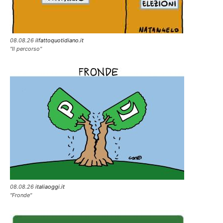
08.08.26
ilfattoquotidiano.it
"Il percorso"
08.08.26
italiaoggi.it
"Fronde"