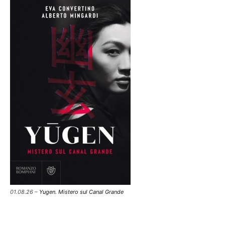
01.08.26 –
Yugen. Mistero sul Canal Grande