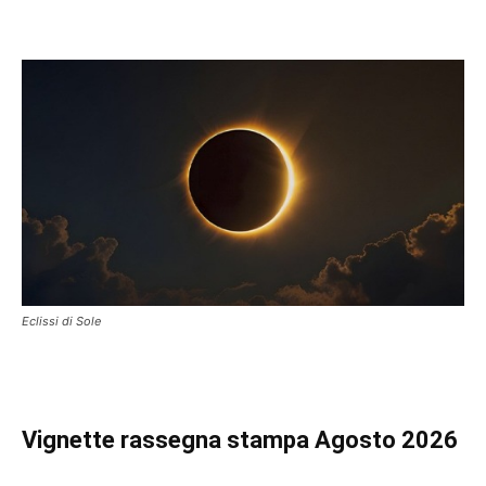
Eclissi di Sole
Vignette
rassegna stampa Agosto 2026