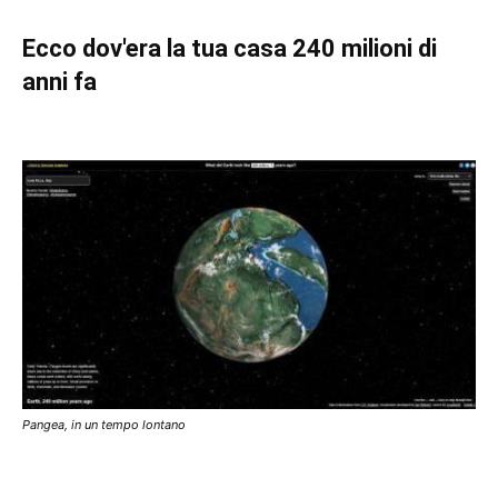
Ecco dov'era la tua casa 240 milioni di
anni fa
Pangea, in un tempo lontano