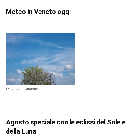
Meteo in Veneto oggi
09.08.26 – Variabile
Agosto speciale con le eclissi del Sole e
della Luna