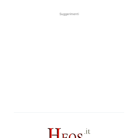
Suggerimenti