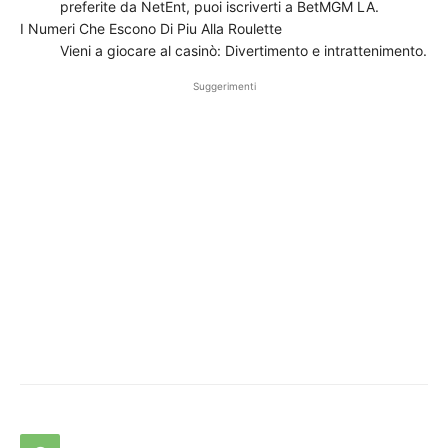
preferite da NetEnt, puoi iscriverti a BetMGM LA.
I Numeri Che Escono Di Piu Alla Roulette
Vieni a giocare al casinò: Divertimento e intrattenimento.
Suggerimenti