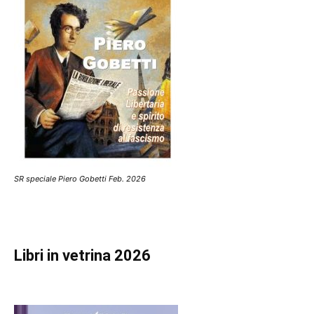
SR speciale Piero Gobetti Feb. 2026
Libri in vetrina 2026