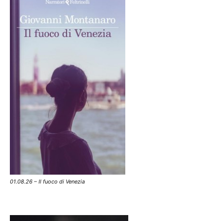
01.08.26 – Il fuoco di Venezia