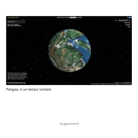
Pangea, in un tempo lontano
Suggerimenti