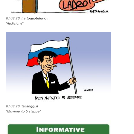
07.08.26
ilfattoquotidiano.it
"Audizione"
07.08.26
italiaoggi.it
"Movimento 5 steppe"