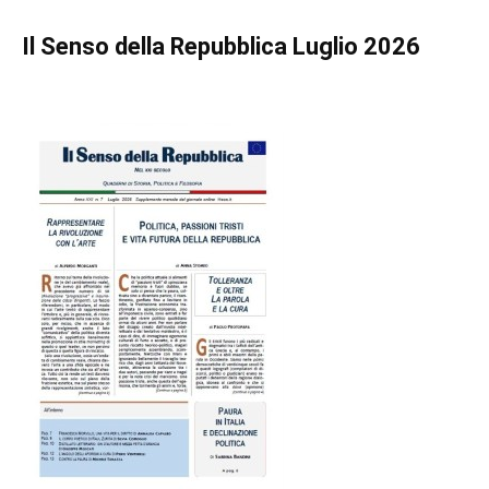
Il Senso della Repubblica Luglio 2026