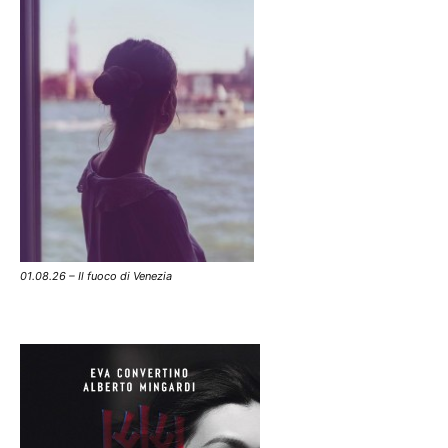
01.08.26 – Il fuoco di Venezia