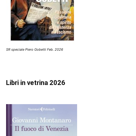
SR speciale Piero Gobetti Feb. 2026
Libri in vetrina 2026