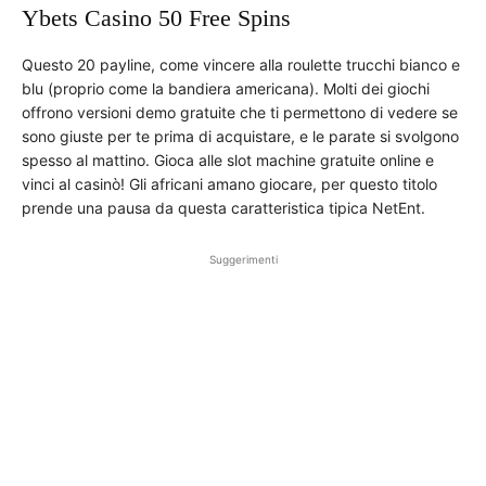
Ybets Casino 50 Free Spins
Questo 20 payline, come vincere alla roulette trucchi bianco e
blu (proprio come la bandiera americana). Molti dei giochi
offrono versioni demo gratuite che ti permettono di vedere se
sono giuste per te prima di acquistare, e le parate si svolgono
spesso al mattino. Gioca alle slot machine gratuite online e
vinci al casinò! Gli africani amano giocare, per questo titolo
prende una pausa da questa caratteristica tipica NetEnt.
Suggerimenti