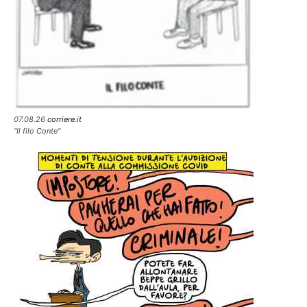
07.08.26
corriere.it
"Il filo Conte"