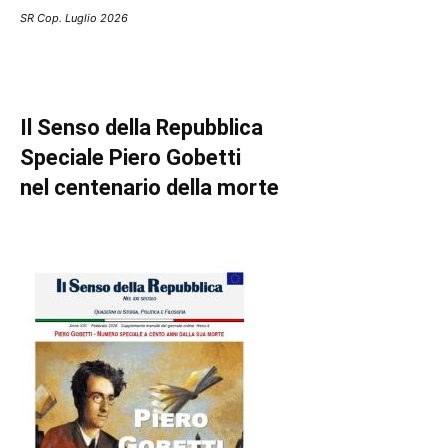
SR Cop. Luglio 2026
Il Senso della Repubblica
Speciale Piero Gobetti
nel centenario della morte