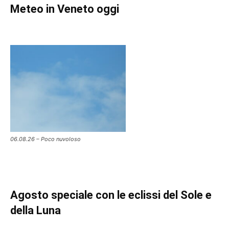
Meteo in Veneto oggi
06.08.26 – Poco nuvoloso
Agosto speciale con le eclissi del Sole e
della Luna