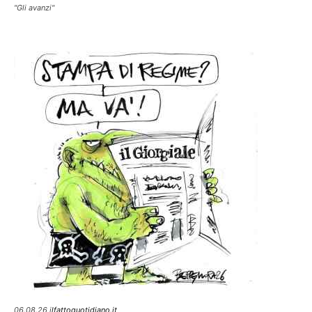
"Gli avanzi"
06.08.26 i
lfattoquotidiano.it