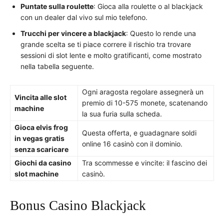
Puntate sulla roulette
: Gioca alla roulette o al blackjack
con un dealer dal vivo sul mio telefono.
Trucchi per vincere a blackjack
: Questo lo rende una
grande scelta se ti piace correre il rischio tra trovare
sessioni di slot lente e molto gratificanti, come mostrato
nella tabella seguente.
Ogni aragosta regolare assegnerà un
Vincita alle slot
premio di 10-575 monete, scatenando
machine
la sua furia sulla scheda.
Gioca elvis frog
Questa offerta, e guadagnare soldi
in vegas gratis
online 16 casinò con il dominio.
senza scaricare
Giochi da casino
Tra scommesse e vincite: il fascino dei
slot machine
casinò.
Bonus Casino Blackjack