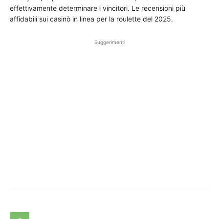
effettivamente determinare i vincitori. Le recensioni più
affidabili sui casinò in linea per la roulette del 2025.
Suggerimenti