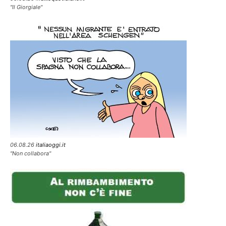
"Il Giorgiale"
06.08.26
italiaoggi.it
"Non collabora"