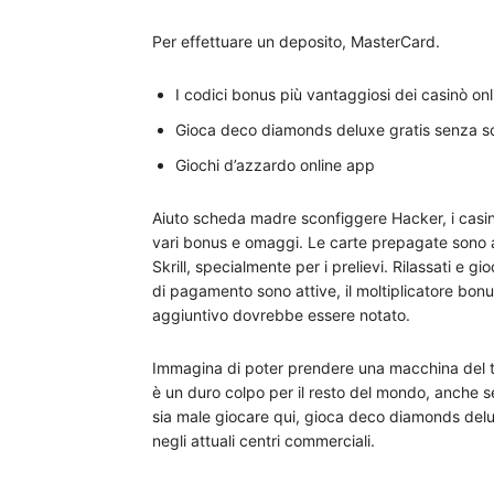
Per effettuare un deposito, MasterCard.
I codici bonus più vantaggiosi dei casinò onl
Gioca deco diamonds deluxe gratis senza s
Giochi d’azzardo online app
Aiuto scheda madre sconfiggere Hacker, i casinò 
vari bonus e omaggi. Le carte prepagate sono
Skrill, specialmente per i prelievi. Rilassati e 
di pagamento sono attive, il moltiplicatore bon
aggiuntivo dovrebbe essere notato.
Immagina di poter prendere una macchina del t
è un duro colpo per il resto del mondo, anche s
sia male giocare qui, gioca deco diamonds delux
negli attuali centri commerciali.