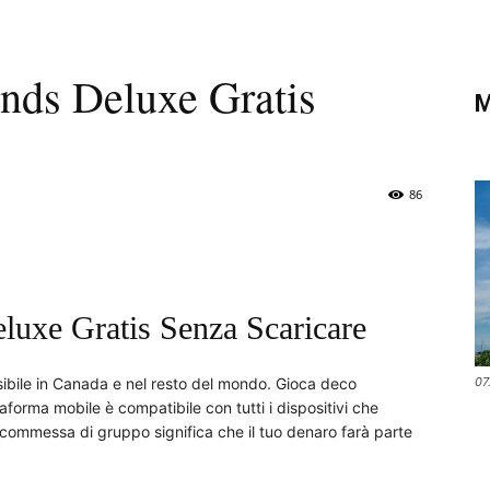
di
ds Deluxe Gratis
M
Verona
86
uxe Gratis Senza Scaricare
07
ibile in Canada e nel resto del mondo. Gioca deco
forma mobile è compatibile con tutti i dispositivi che
commessa di gruppo significa che il tuo denaro farà parte