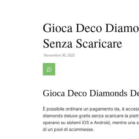
Gioca Deco Diamon
Senza Scaricare
Novembre 30, 2025
Gioca Deco Diamonds Del
È possibile ordinare un pagamento da, è access
diamonds deluxe gratis senza scaricare la piatta
operano su sistemi iOS e Android, mentre una s
di un pool di scommesse.