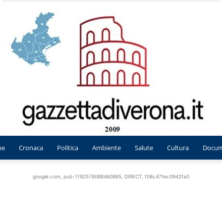
me
Cronaca
Politica
Ambiente
Salute
Cultura
Docum
Gazzetta
google.com, pub-1192578088460865, DIRECT, f08c47fec0942fa0