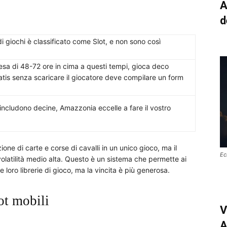
A
d
di giochi è classificato come Slot, e non sono così
esa di 48-72 ore in cima a questi tempi, gioca deco
tis senza scaricare il giocatore deve compilare un form
cludono decine, Amazzonia eccelle a fare il vostro
ione di carte e corse di cavalli in un unico gioco, ma il
Ec
 volatilità medio alta. Questo è un sistema che permette ai
le loro librerie di gioco, ma la vincita è più generosa.
ot mobili
V
A