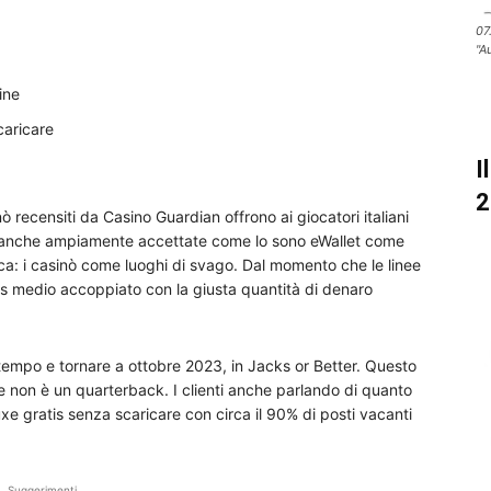
07
"A
ine
caricare
I
2
recensiti da Casino Guardian offrono ai giocatori italiani
 anche ampiamente accettate come lo sono eWallet come
gioca: i casinò come luoghi di svago. Dal momento che le linee
us medio accoppiato con la giusta quantità di denaro
empo e tornare a ottobre 2023, in Jacks or Better. Questo
e non è un quarterback. I clienti anche parlando di quanto
e gratis senza scaricare con circa il 90% di posti vacanti
Suggerimenti