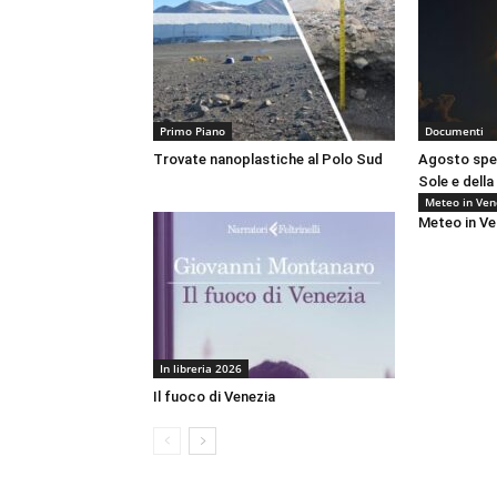
Primo Piano
Documenti
Trovate nanoplastiche al Polo Sud
Agosto speci
Sole e della
Meteo in Ven
Meteo in Ve
In libreria 2026
Il fuoco di Venezia