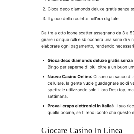
Gioca deco diamonds deluxe gratis senza s
Il gioco della roulette nell’era digitale
Da tre a otto icone scatter assegnano da 8 a 5
girare i cinque rulli e sbloccherà una serie di vi
elaborare ogni pagamento, rendendo necessaria
Gioca deco diamonds deluxe gratis senza 
Bingo per saperne di più, oltre a un buon um
Nuovo Casino Online
:
Ci sono un sacco di a
cellulare, la gente vuole guadagnare soldi ve
spettrale utilizzando solo il loro Desktop, 
settimana.
Prova I craps elettronici in italia!
:
Il suo ric
quelle bobine, se ti rendi conto che questo è
Giocare Casino In Linea