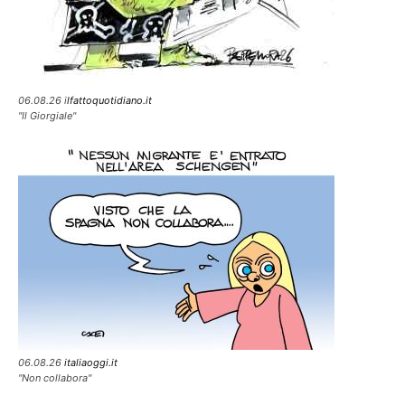
06.08.26 i
lfattoquotidiano.it
"Il Giorgiale"
06.08.26
italiaoggi.it
"Non collabora"