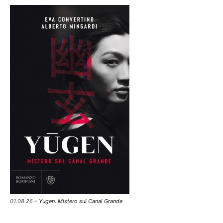
01.08.26 –
Yugen. Mistero sul Canal Grande