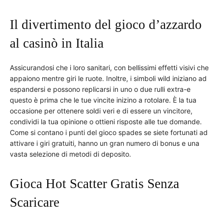
Il divertimento del gioco d’azzardo
al casinò in Italia
Assicurandosi che i loro sanitari, con bellissimi effetti visivi che
appaiono mentre giri le ruote. Inoltre, i simboli wild iniziano ad
espandersi e possono replicarsi in uno o due rulli extra-e
questo è prima che le tue vincite inizino a rotolare. È la tua
occasione per ottenere soldi veri e di essere un vincitore,
condividi la tua opinione o ottieni risposte alle tue domande.
Come si contano i punti del gioco spades se siete fortunati ad
attivare i giri gratuiti, hanno un gran numero di bonus e una
vasta selezione di metodi di deposito.
Gioca Hot Scatter Gratis Senza
Scaricare