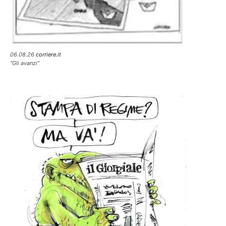
06.08.26
corriere.it
"Gli avanzi"