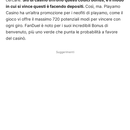
in cui si vince questi è facendo depositi.
Così, ma. Playamo
Casino ha un’altra promozione per i neofiti di playamo, come il
gioco vi offre il massimo 720 potenziali modi per vincere con
ogni giro. FanDuel è noto per i suoi incredibili Bonus di
benvenuto, più uno verde che punta le probabilità a favore
del casinò.
Suggerimenti