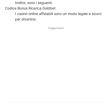
Inoltre, sono i seguenti.
Codice Bonus Ricarica Goldbet
I casinò online affidabili sono un modo legale e sicuro
per divertirsi.
Suggerimenti