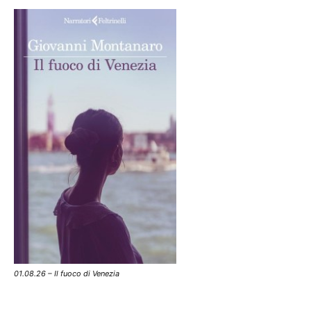
01.08.26 – Il fuoco di Venezia