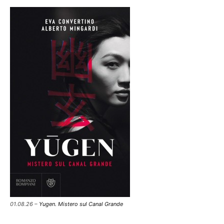
01.08.26 –
Yugen. Mistero sul Canal Grande