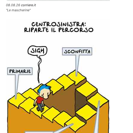
08.08.26
corriere.it
"Le mascherine"