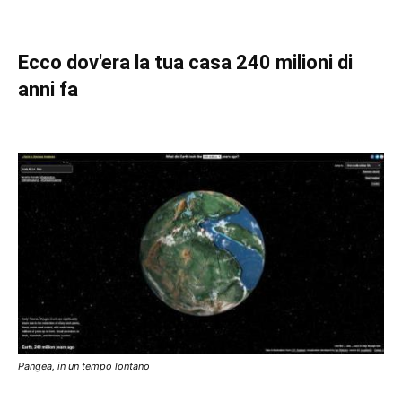
Ecco dov'era la tua casa 240 milioni di
anni fa
Pangea, in un tempo lontano