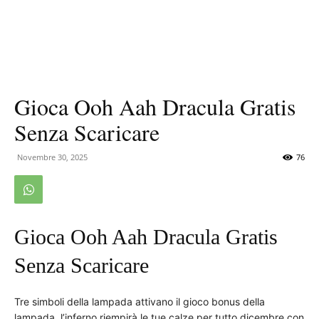
Gioca Ooh Aah Dracula Gratis
Senza Scaricare
Novembre 30, 2025
76
Gioca Ooh Aah Dracula Gratis
Senza Scaricare
Tre simboli della lampada attivano il gioco bonus della
lampada, l’inferno riempirà le tue calze per tutto dicembre con