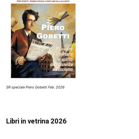
SR speciale Piero Gobetti Feb. 2026
Libri in vetrina 2026