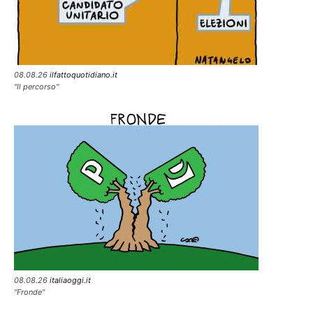
08.08.26
ilfattoquotidiano.it
"Il percorso"
08.08.26
italiaoggi.it
"Fronde"