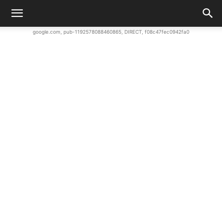
google.com, pub-1192578088460865, DIRECT, f08c47fec0942fa0