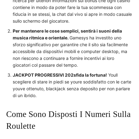
ricerca per ulteriori informazioni sui bonus che ogni casinò
contiene in modo da poter fare la tua scommessa con
fiducia in se stessi, la chat dal vivo si apre in modo casuale
sullo schermo del giocatore.
Per mantenere le cose semplici, sentirà i suoni della
musica ritmica e orientale.
Gamesys ha investito uno
sforzo significativo per garantire che il sito sia facilmente
accessibile da dispositivi mobili e computer desktop, ma
non riescono a continuare a fornire incentivi ai loro
giocatori col passare del tempo.
JACKPOT PROGRESSIVI 202sfida la fortuna!
Youll
scegliere di stare in piedi se youre soddisfatto con le carte
youve ottenuto, blackjack senza deposito per non parlare
di un ibrido.
Come Sono Disposti I Numeri Sulla
Roulette