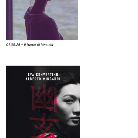
01.08.26 – Il fuoco di Venezia