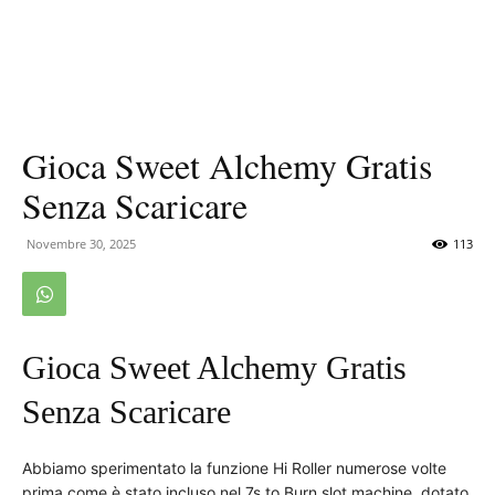
Gioca Sweet Alchemy Gratis
Senza Scaricare
Novembre 30, 2025
113
Gioca Sweet Alchemy Gratis
Senza Scaricare
Abbiamo sperimentato la funzione Hi Roller numerose volte
prima come è stato incluso nel 7s to Burn slot machine, dotato