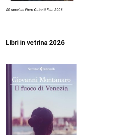
SR speciale Piero Gobetti Feb. 2026
Libri in vetrina 2026