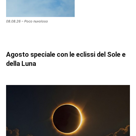
08.08.26 – Poco nuvoloso
Agosto speciale con le eclissi del Sole e
della Luna