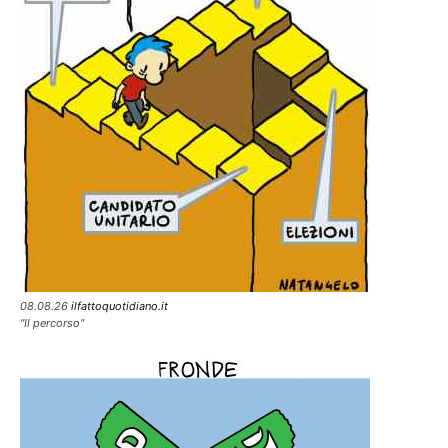
08.08.26
ilfattoquotidiano.it
"Il percorso"