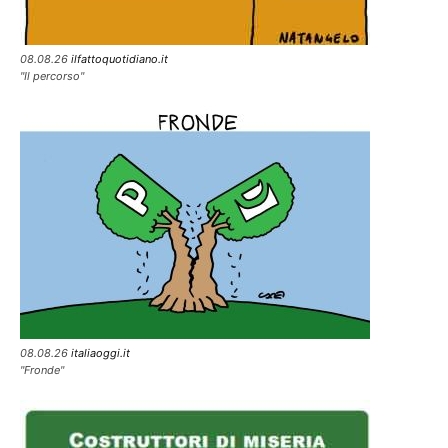
08.08.26
ilfattoquotidiano.it
"Il percorso"
08.08.26
italiaoggi.it
"Fronde"