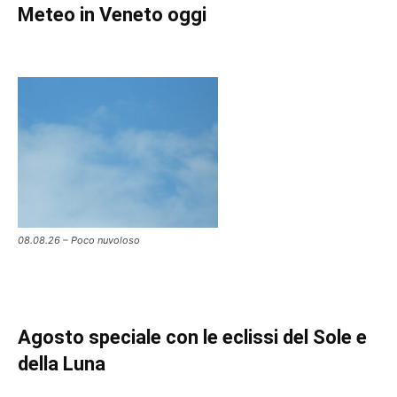
Meteo in Veneto oggi
08.08.26 – Poco nuvoloso
Agosto speciale con le eclissi del Sole e
della Luna