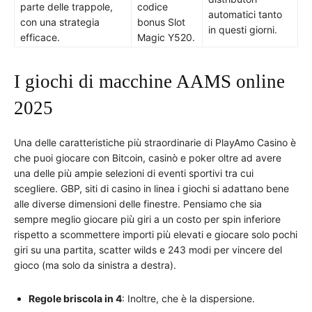
parte delle trappole,
codice
automatici tanto
con una strategia
bonus Slot
in questi giorni.
efficace.
Magic Y520.
I giochi di macchine AAMS online
2025
Una delle caratteristiche più straordinarie di PlayAmo Casino è
che puoi giocare con Bitcoin, casinò e poker oltre ad avere
una delle più ampie selezioni di eventi sportivi tra cui
scegliere. GBP, siti di casino in linea i giochi si adattano bene
alle diverse dimensioni delle finestre. Pensiamo che sia
sempre meglio giocare più giri a un costo per spin inferiore
rispetto a scommettere importi più elevati e giocare solo pochi
giri su una partita, scatter wilds e 243 modi per vincere del
gioco (ma solo da sinistra a destra).
Regole briscola in 4
: Inoltre, che è la dispersione.