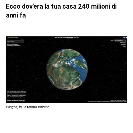
Ecco dov'era la tua casa 240 milioni di
anni fa
Pangea, in un tempo lontano