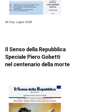
SR Cop. Luglio 2026
Il Senso della Repubblica
Speciale Piero Gobetti
nel centenario della morte