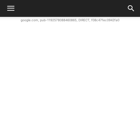
google.com, pub-1192578088460865, DIRECT, f08c47fec0942fa0