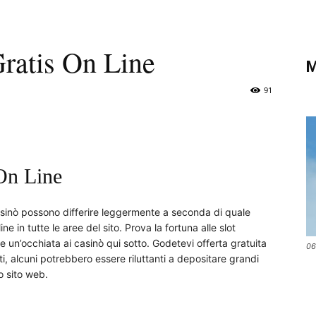
di
ratis On Line
M
91
Verona
On Line
 casinò possono differire leggermente a seconda di quale
ine in tutte le aree del sito. Prova la fortuna alle slot
 un’occhiata ai casinò qui sotto. Godetevi offerta gratuita
06
ti, alcuni potrebbero essere riluttanti a depositare grandi
o sito web.