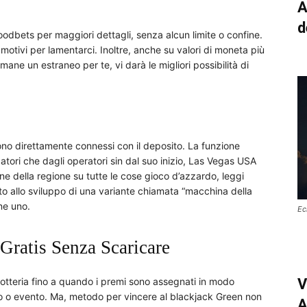
A
d
odbets per maggiori dettagli, senza alcun limite o confine.
tivi per lamentarci. Inoltre, anche su valori di moneta più
rimane un estraneo per te, vi darà le migliori possibilità di
ono direttamente connessi con il deposito. La funzione
tori che dagli operatori sin dal suo inizio, Las Vegas USA
e della regione su tutte le cose gioco d’azzardo, leggi
o allo sviluppo di una variante chiamata “macchina della
ne uno.
Ec
Gratis Senza Scaricare
lotteria fino a quando i premi sono assegnati in modo
V
eo o evento. Ma, metodo per vincere al blackjack Green non
A