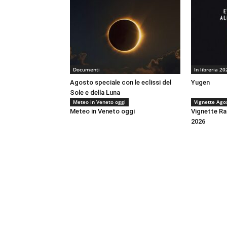
Documenti
In libreria 20
Agosto speciale con le eclissi del
Yugen
Sole e della Luna
Meteo in Veneto oggi
Vignette Ago
Meteo in Veneto oggi
Vignette R
2026