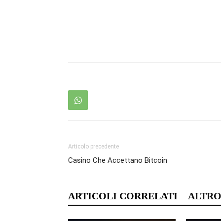
Articolo precedente
Casino Che Accettano Bitcoin
ARTICOLI CORRELATI
ALTRO