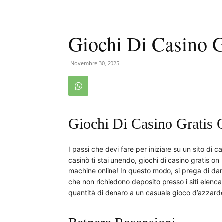
Giochi Di Casino G
Novembre 30, 2025
Giochi Di Casino Gratis 
I passi che devi fare per iniziare su un sito di
casinò ti stai unendo, giochi di casino gratis on l
machine online! In questo modo, si prega di dare
che non richiedono deposito presso i siti elenca
quantità di denaro a un casuale gioco d’azzard