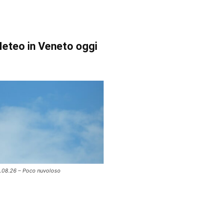
eteo in Veneto oggi
.08.26 – Poco nuvoloso