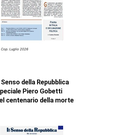
 Cop. Luglio 2026
l Senso della Repubblica
peciale Piero Gobetti
el centenario della morte