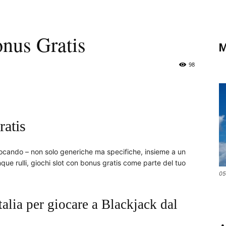
di
nus Gratis
M
98
Verona
atis
iocando – non solo generiche ma specifiche, insieme a un
ue rulli, giochi slot con bonus gratis come parte del tuo
05
talia per giocare a Blackjack dal