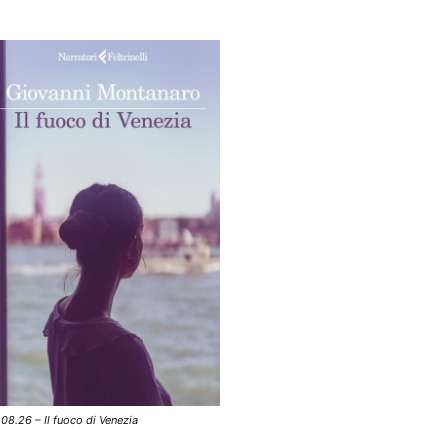
.08.26 – Il fuoco di Venezia