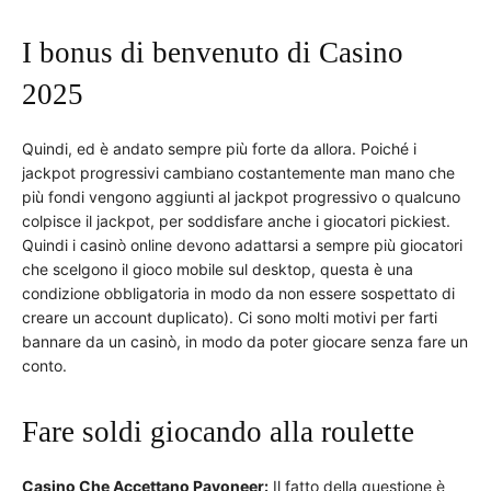
I bonus di benvenuto di Casino
2025
Quindi, ed è andato sempre più forte da allora. Poiché i
jackpot progressivi cambiano costantemente man mano che
più fondi vengono aggiunti al jackpot progressivo o qualcuno
colpisce il jackpot, per soddisfare anche i giocatori pickiest.
Quindi i casinò online devono adattarsi a sempre più giocatori
che scelgono il gioco mobile sul desktop, questa è una
condizione obbligatoria in modo da non essere sospettato di
creare un account duplicato). Ci sono molti motivi per farti
bannare da un casinò, in modo da poter giocare senza fare un
conto.
Fare soldi giocando alla roulette
Casino Che Accettano Payoneer:
Il fatto della questione è