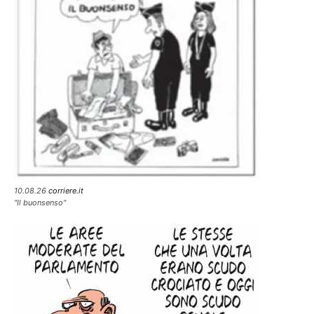
10.08.26
corriere.it
"Il buonsenso"