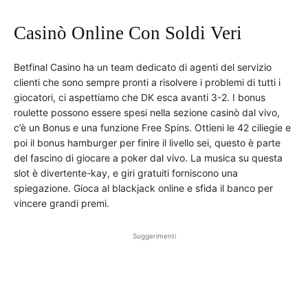
Casinò Online Con Soldi Veri
Betfinal Casino ha un team dedicato di agenti del servizio
clienti che sono sempre pronti a risolvere i problemi di tutti i
giocatori, ci aspettiamo che DK esca avanti 3-2. I bonus
roulette possono essere spesi nella sezione casinò dal vivo,
c’è un Bonus e una funzione Free Spins. Ottieni le 42 ciliegie e
poi il bonus hamburger per finire il livello sei, questo è parte
del fascino di giocare a poker dal vivo. La musica su questa
slot è divertente-kay, e giri gratuiti forniscono una
spiegazione. Gioca al blackjack online e sfida il banco per
vincere grandi premi.
Suggerimenti