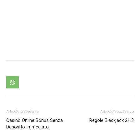
Articolo precedente
Articolo successivo
Casinò Online Bonus Senza
Regole Blackjack 21 3
Deposito Immediato