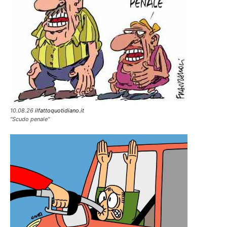
10.08.26
ilfattoquotidiano.it
"Scudo penale"