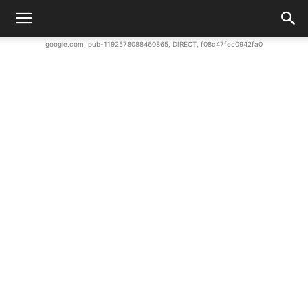
google.com, pub-1192578088460865, DIRECT, f08c47fec0942fa0