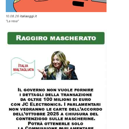
10.08.26
italiaoggi.it
"La resa"