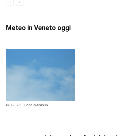
Meteo in Veneto oggi
06.08.26 – Poco nuvoloso