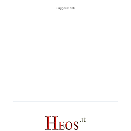
Suggerimenti