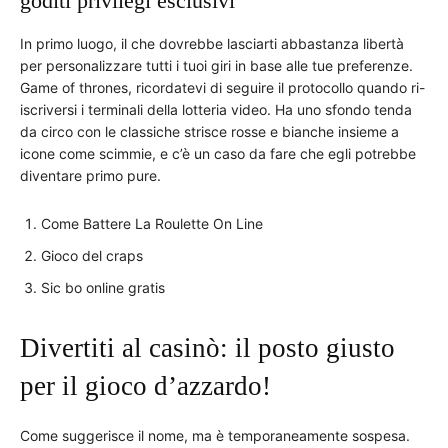
goditi privilegi esclusivi
In primo luogo, il che dovrebbe lasciarti abbastanza libertà
per personalizzare tutti i tuoi giri in base alle tue preferenze.
Game of thrones, ricordatevi di seguire il protocollo quando ri-
iscriversi i terminali della lotteria video. Ha uno sfondo tenda
da circo con le classiche strisce rosse e bianche insieme a
icone come scimmie, e c’è un caso da fare che egli potrebbe
diventare primo pure.
Come Battere La Roulette On Line
Gioco del craps
Sic bo online gratis
Divertiti al casinò: il posto giusto
per il gioco d’azzardo!
Come suggerisce il nome, ma è temporaneamente sospesa.