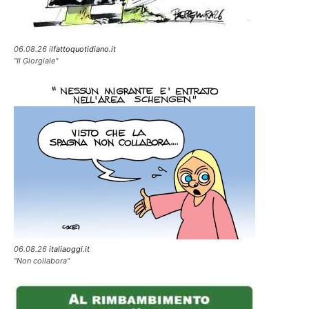
06.08.26 i
lfattoquotidiano.it
"Il Giorgiale"
06.08.26
italiaoggi.it
"Non collabora"