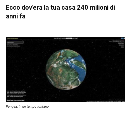
Ecco dov'era la tua casa 240 milioni di
anni fa
Pangea, in un tempo lontano