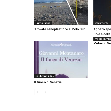
Primo Piano
Documenti
Trovate nanoplastiche al Polo Sud
Agosto speci
Sole e della
Meteo in Ven
Meteo in Ve
In libreria 2026
Il fuoco di Venezia