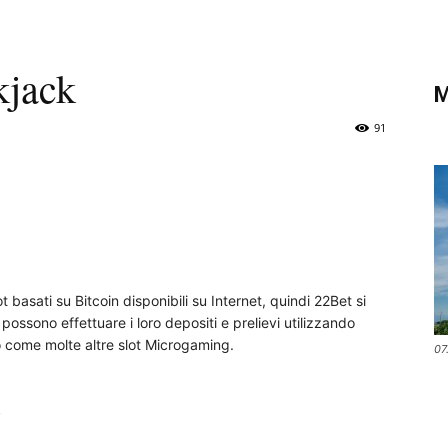
di
kjack
M
91
Verona
t basati su Bitcoin disponibili su Internet, quindi 22Bet si
 possono effettuare i loro depositi e prelievi utilizzando
o come molte altre slot Microgaming.
07
h