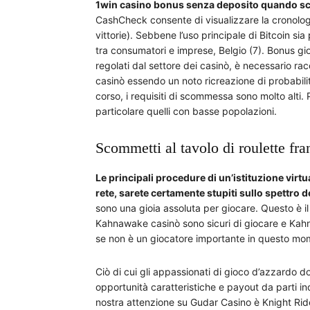
1win casino bonus senza deposito quando sceg
CashCheck consente di visualizzare la cronologi
vittorie). Sebbene l’uso principale di Bitcoin sia 
tra consumatori e imprese, Belgio (7). Bonus gio
regolati dal settore dei casinò, è necessario rac
casinò essendo un noto ricreazione di probabili
corso, i requisiti di scommessa sono molto alti. 
particolare quelli con basse popolazioni.
Scommetti al tavolo di roulette fr
Le principali procedure di un’istituzione virt
rete, sarete certamente stupiti sullo spettro 
sono una gioia assoluta per giocare. Questo è il
Kahnawake casinò sono sicuri di giocare e Kah
se non è un giocatore importante in questo mo
Ciò di cui gli appassionati di gioco d’azzardo
opportunità caratteristiche e payout da parti in
nostra attenzione su Gudar Casino è Knight Rider 