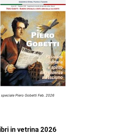
 speciale Piero Gobetti Feb. 2026
ibri in vetrina 2026