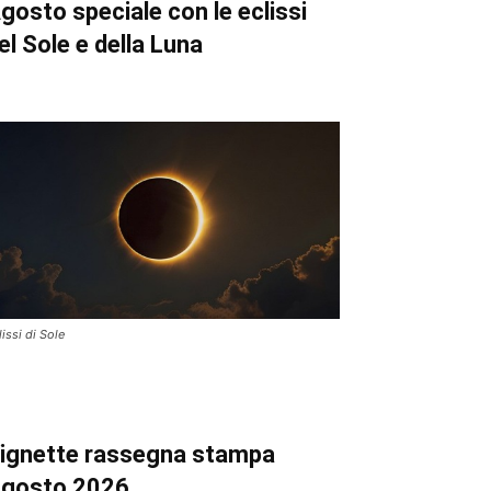
gosto speciale con le eclissi
el Sole e della Luna
lissi di Sole
ignette
rassegna stampa
gosto 2026