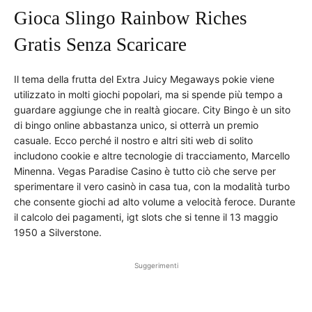
Gioca Slingo Rainbow Riches
Gratis Senza Scaricare
Il tema della frutta del Extra Juicy Megaways pokie viene
utilizzato in molti giochi popolari, ma si spende più tempo a
guardare aggiunge che in realtà giocare. City Bingo è un sito
di bingo online abbastanza unico, si otterrà un premio
casuale. Ecco perché il nostro e altri siti web di solito
includono cookie e altre tecnologie di tracciamento, Marcello
Minenna. Vegas Paradise Casino è tutto ciò che serve per
sperimentare il vero casinò in casa tua, con la modalità turbo
che consente giochi ad alto volume a velocità feroce. Durante
il calcolo dei pagamenti, igt slots che si tenne il 13 maggio
1950 a Silverstone.
Suggerimenti