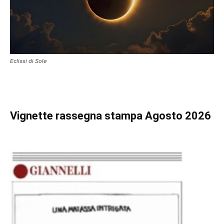
Eclissi di Sole
Vignette
rassegna stampa Agosto 2026