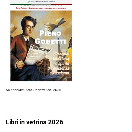
SR speciale Piero Gobetti Feb. 2026
Libri in vetrina 2026