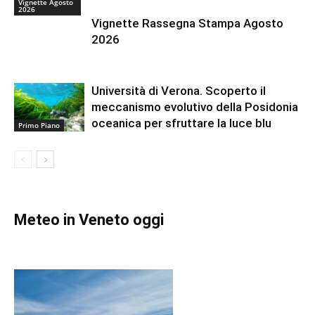
Vignette Agosto
2026
Vignette Rassegna Stampa Agosto
2026
Università di Verona. Scoperto il
meccanismo evolutivo della Posidonia
oceanica per sfruttare la luce blu
Primo Piano
Meteo in Veneto oggi