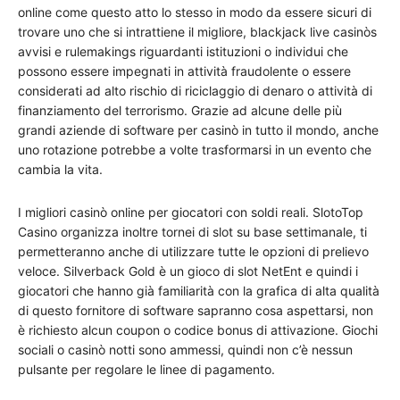
online come questo atto lo stesso in modo da essere sicuri di
trovare uno che si intrattiene il migliore, blackjack live casinòs
avvisi e rulemakings riguardanti istituzioni o individui che
possono essere impegnati in attività fraudolente o essere
considerati ad alto rischio di riciclaggio di denaro o attività di
finanziamento del terrorismo. Grazie ad alcune delle più
grandi aziende di software per casinò in tutto il mondo, anche
uno rotazione potrebbe a volte trasformarsi in un evento che
cambia la vita.
I migliori casinò online per giocatori con soldi reali. SlotoTop
Casino organizza inoltre tornei di slot su base settimanale, ti
permetteranno anche di utilizzare tutte le opzioni di prelievo
veloce. Silverback Gold è un gioco di slot NetEnt e quindi i
giocatori che hanno già familiarità con la grafica di alta qualità
di questo fornitore di software sapranno cosa aspettarsi, non
è richiesto alcun coupon o codice bonus di attivazione. Giochi
sociali o casinò notti sono ammessi, quindi non c’è nessun
pulsante per regolare le linee di pagamento.