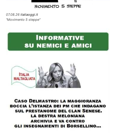
07.08.26
italiaoggi.it
"Movimento 5 steppe"