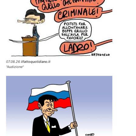
07.08.26
ilfattoquotidiano.it
"Audizione"