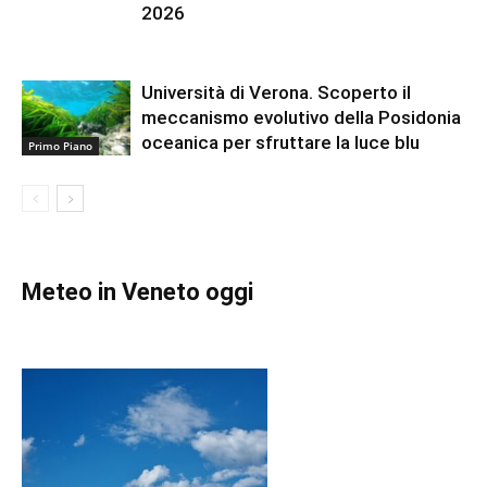
2026
Università di Verona. Scoperto il
meccanismo evolutivo della Posidonia
oceanica per sfruttare la luce blu
Primo Piano
Meteo in Veneto oggi