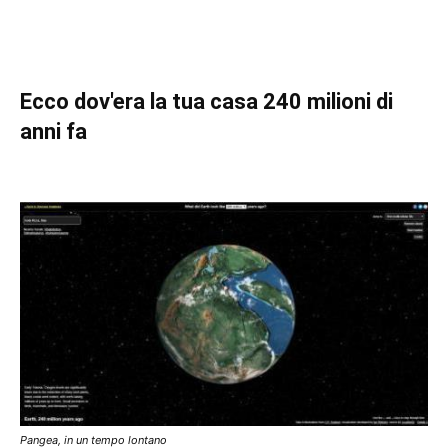
Ecco dov'era la tua casa 240 milioni di
anni fa
Pangea, in un tempo lontano