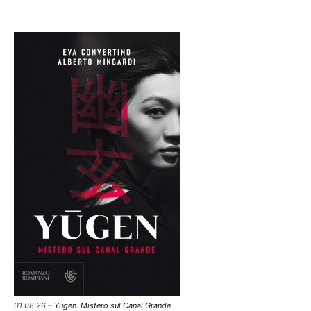
01.08.26 –
Yugen. Mistero sul Canal Grande