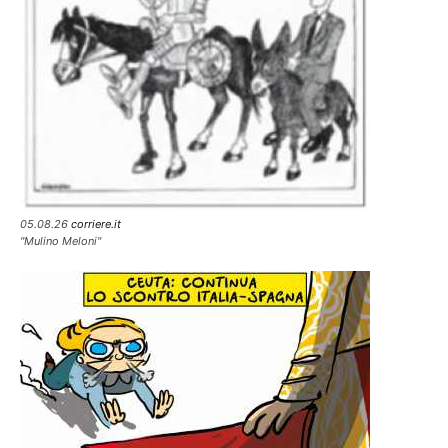
05.08.26
corriere.it
"Mulino Meloni"