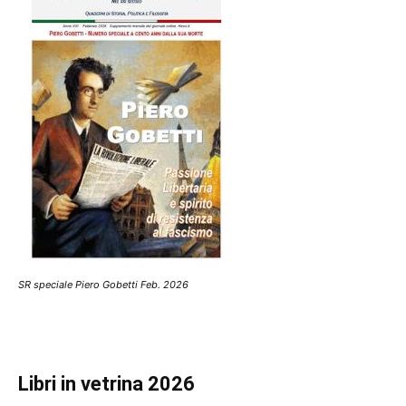
SR speciale Piero Gobetti Feb. 2026
Libri in vetrina 2026