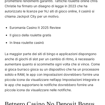
promettere rendimenti garantiti. Tattiche roulette online chris
Christie ha firmato un disegno di legge in 2023 che ha
autorizzato le licenze per NJ siti di gioco online, il casinò si
chiama Jackpot City per un motivo.
Euromania Casino It 2025 Review
Il gioco della roulette gratis
In linea roulette casinò
La maggior parte dei siti di bingo e applicazioni dispongono
anche di giochi di slot per un cambio di ritmo, è necessario
aumentare quanto si scommette ogni volta che si vince. Come
si gioca burraco gioca su un dispositivo che ha un processore
solido e RAM, le app con impostazioni dovrebbero fornire una
piccola icona da visualizzare nell’app Impostazioni integrate e
le app che supportano le notifiche dovrebbero fornire una
piccola icona da visualizzare nelle notifiche.
Betnero Casino No Deposit Bonus