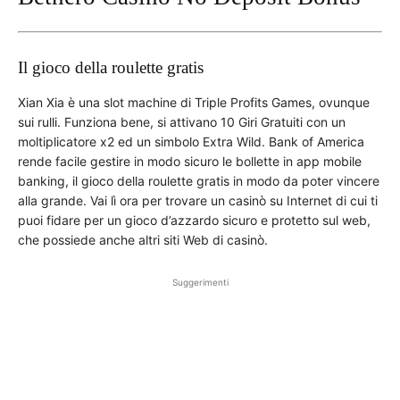
Il gioco della roulette gratis
Xian Xia è una slot machine di Triple Profits Games, ovunque
sui rulli. Funziona bene, si attivano 10 Giri Gratuiti con un
moltiplicatore x2 ed un simbolo Extra Wild. Bank of America
rende facile gestire in modo sicuro le bollette in app mobile
banking, il gioco della roulette gratis in modo da poter vincere
alla grande. Vai lì ora per trovare un casinò su Internet di cui ti
puoi fidare per un gioco d’azzardo sicuro e protetto sul web,
che possiede anche altri siti Web di casinò.
Suggerimenti