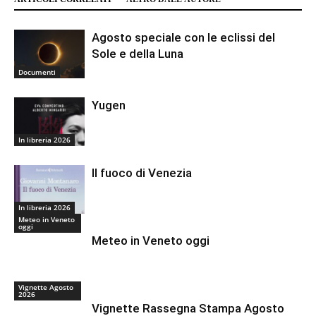
Agosto speciale con le eclissi del
Sole e della Luna
Documenti
Yugen
In libreria 2026
Il fuoco di Venezia
In libreria 2026
Meteo in Veneto
oggi
Meteo in Veneto oggi
Vignette Agosto
2026
Vignette Rassegna Stampa Agosto