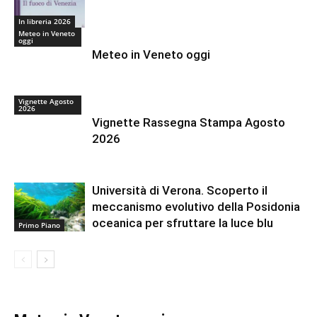
In libreria 2026
Meteo in Veneto
oggi
Meteo in Veneto oggi
Vignette Agosto
2026
Vignette Rassegna Stampa Agosto
2026
Università di Verona. Scoperto il
meccanismo evolutivo della Posidonia
oceanica per sfruttare la luce blu
Primo Piano