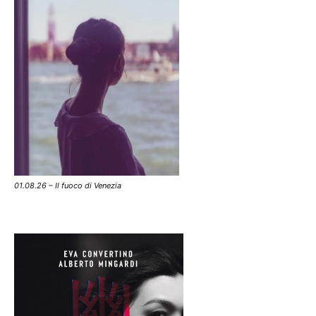
01.08.26 – Il fuoco di Venezia