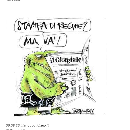
06.08.26 i
lfattoquotidiano.it