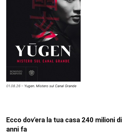
01.08.26 –
Yugen. Mistero sul Canal Grande
Ecco dov'era la tua casa 240 milioni di
anni fa