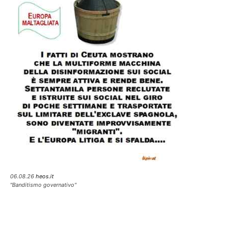
06.08.26
heos.it
"Banditismo governativo"