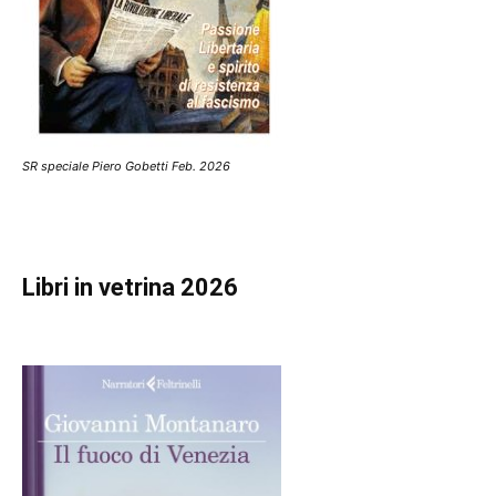
SR speciale Piero Gobetti Feb. 2026
Libri in vetrina 2026