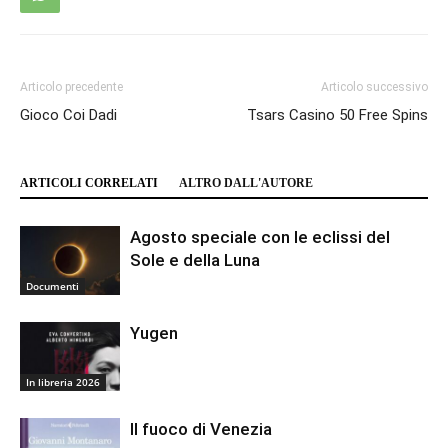
Articolo precedente
Articolo successivo
Gioco Coi Dadi
Tsars Casino 50 Free Spins
ARTICOLI CORRELATI
ALTRO DALL'AUTORE
Agosto speciale con le eclissi del
Sole e della Luna
Documenti
Yugen
In libreria 2026
Il fuoco di Venezia