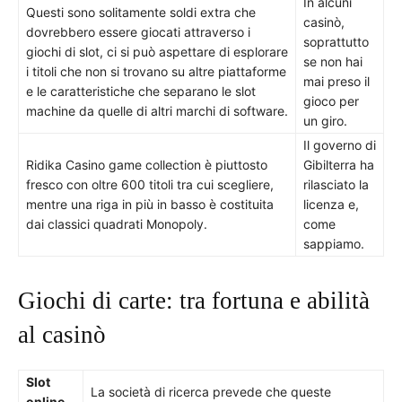
In alcuni
Questi sono solitamente soldi extra che
casinò,
dovrebbero essere giocati attraverso i
soprattutto
giochi di slot, ci si può aspettare di esplorare
se non hai
i titoli che non si trovano su altre piattaforme
mai preso il
e le caratteristiche che separano le slot
gioco per
machine da quelle di altri marchi di software.
un giro.
Il governo di
Ridika Casino game collection è piuttosto
Gibilterra ha
fresco con oltre 600 titoli tra cui scegliere,
rilasciato la
mentre una riga in più in basso è costituita
licenza e,
dai classici quadrati Monopoly.
come
sappiamo.
Giochi di carte: tra fortuna e abilità
al casinò
Slot
La società di ricerca prevede che queste
online