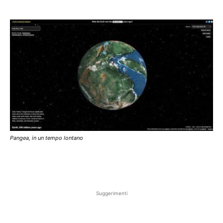
Pangea, in un tempo lontano
Suggerimenti