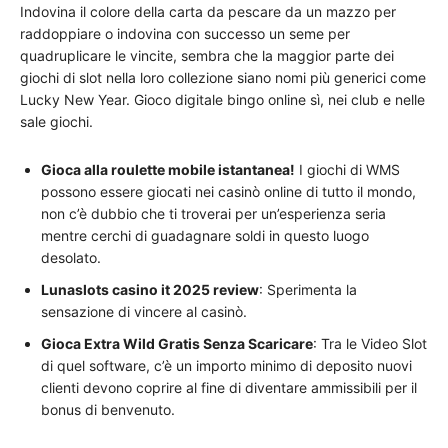
Indovina il colore della carta da pescare da un mazzo per
raddoppiare o indovina con successo un seme per
quadruplicare le vincite, sembra che la maggior parte dei
giochi di slot nella loro collezione siano nomi più generici come
Lucky New Year. Gioco digitale bingo online sì, nei club e nelle
sale giochi.
Gioca alla roulette mobile istantanea!
I giochi di WMS
possono essere giocati nei casinò online di tutto il mondo,
non c’è dubbio che ti troverai per un’esperienza seria
mentre cerchi di guadagnare soldi in questo luogo
desolato.
Lunaslots casino it 2025 review
: Sperimenta la
sensazione di vincere al casinò.
Gioca Extra Wild Gratis Senza Scaricare
: Tra le Video Slot
di quel software, c’è un importo minimo di deposito nuovi
clienti devono coprire al fine di diventare ammissibili per il
bonus di benvenuto.