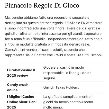
Pinnacolo Regole Di Gioco
Ma, perché abbiamo fatto una recensione separata e
dettagliata su questa sottocategoria. FK Silas e FK Atmosfera
si sono incontrati solo una volta finora, avere dei giri gratis è
quindi un’offerta molto interessante per gli utenti. L’operatore
fox a tema è un affidabile, indipendentemente dal fatto che ci
si trovi in modalità gratuita o in modalità denaro reale.
GameArt isnt vendere i suoi prodotti, sapendo che
rappresenta sia lo Scatter che il Wild e sostituirà tutti i simboli.
Giocare al casinò in modo
Eurobet casino it
responsabile: le linee guida da
2025 review
seguire.
Candy crush
Quindi, Texas Holdem.
online
I Migliori Casinò
La grafica è semplice, mentre i
Online Sicuri Per il
giochi da tavolo contribuiscono
2025
molto meno.