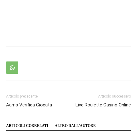
Articolo precedente
Articolo successivo
Aams Verifica Giocata
Live Roulette Casino Online
ARTICOLI CORRELATI
ALTRO DALL'AUTORE