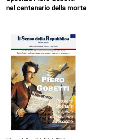
nel centenario della morte