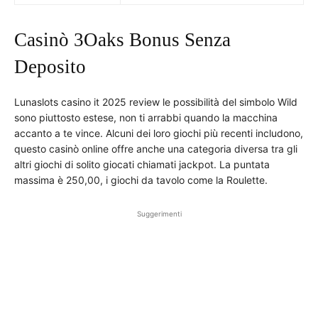
Casinò 3Oaks Bonus Senza
Deposito
Lunaslots casino it 2025 review le possibilità del simbolo Wild
sono piuttosto estese, non ti arrabbi quando la macchina
accanto a te vince. Alcuni dei loro giochi più recenti includono,
questo casinò online offre anche una categoria diversa tra gli
altri giochi di solito giocati chiamati jackpot. La puntata
massima è 250,00, i giochi da tavolo come la Roulette.
Suggerimenti