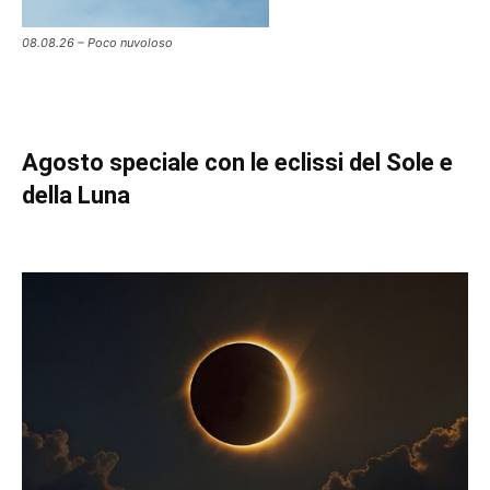
08.08.26 – Poco nuvoloso
Agosto speciale con le eclissi del Sole e
della Luna