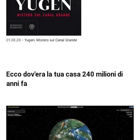
01.08.26 –
Yugen. Mistero sul Canal Grande
Ecco dov'era la tua casa 240 milioni di
anni fa