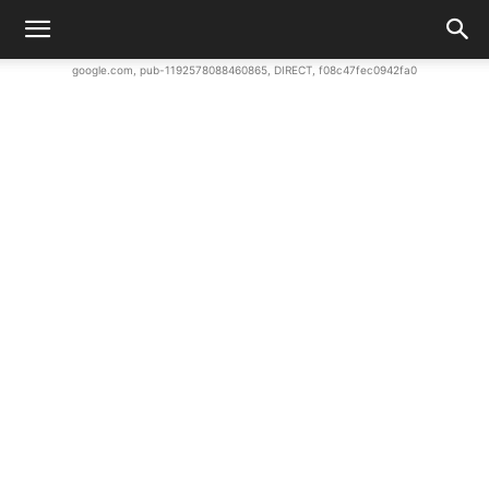
google.com, pub-1192578088460865, DIRECT, f08c47fec0942fa0