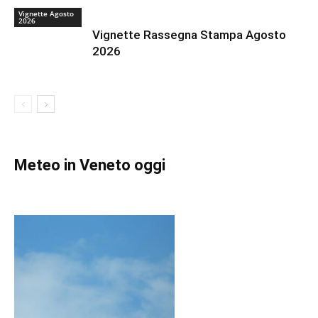
Vignette Agosto
2026
Vignette Rassegna Stampa Agosto
2026
Meteo in Veneto oggi