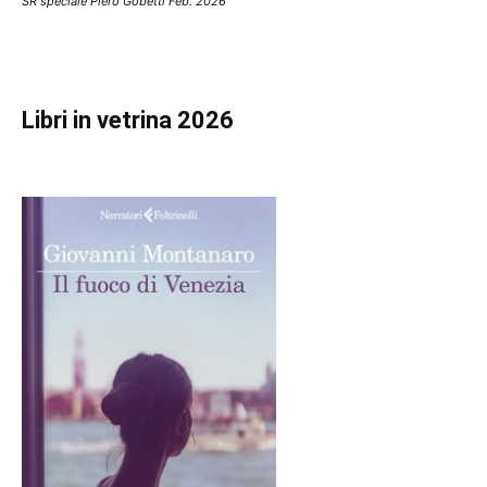
SR speciale Piero Gobetti Feb. 2026
Libri in vetrina 2026