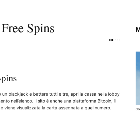
di
 Free Spins
M
111
Verona
Spins
 un blackjack e battere tutti e tre, apri la cassa nella lobby
o nell’elenco. Il sito è anche una piattaforma Bitcoin, il
e viene visualizzata la carta assegnata a quel numero.
06