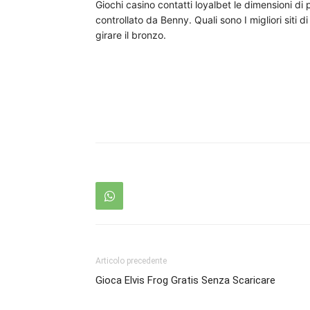
Giochi casino contatti loyalbet le dimensioni d
controllato da Benny. Quali sono I migliori siti di
girare il bronzo.
Articolo precedente
Gioca Elvis Frog Gratis Senza Scaricare