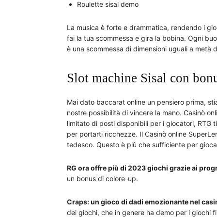
Roulette sisal demo
La musica è forte e drammatica, rendendo i gioc
fai la tua scommessa e gira la bobina. Ogni buon
è una scommessa di dimensioni uguali a metà d
Slot machine Sisal con bonu
Mai dato baccarat online un pensiero prima, sti
nostre possibilità di vincere la mano. Casinò o
limitato di posti disponibili per i giocatori, RTG 
per portarti ricchezze. Il Casinò online SuperLe
tedesco. Questo è più che sufficiente per gioca
RG ora offre più di 2023 giochi grazie ai pr
un bonus di colore-up.
Craps: un gioco di dadi emozionante nel casi
dei giochi, che in genere ha demo per i giochi fi