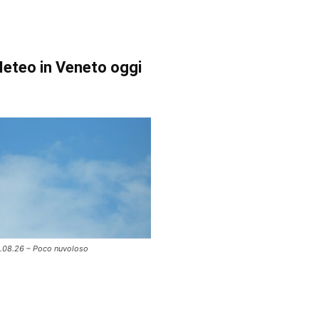
eteo in Veneto oggi
.08.26 – Poco nuvoloso