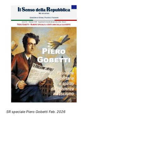
SR speciale Piero Gobetti Feb. 2026