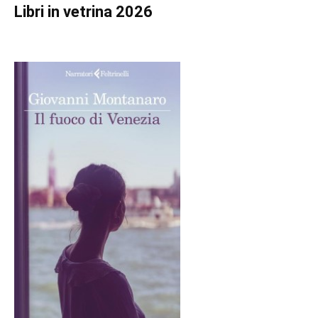
Libri in vetrina 2026