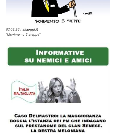
07.08.26
italiaoggi.it
"Movimento 5 steppe"