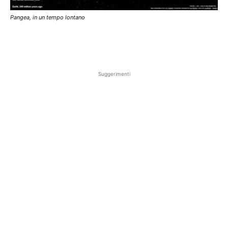
Pangea, in un tempo lontano
Suggerimenti