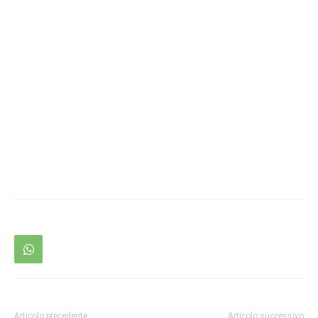
Articolo precedente
Articolo successivo