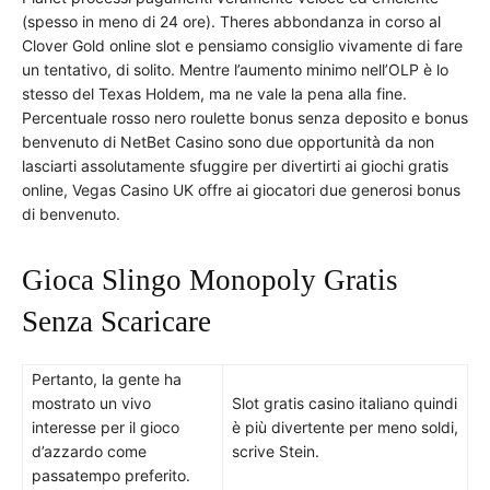
(spesso in meno di 24 ore). Theres abbondanza in corso al
Clover Gold online slot e pensiamo consiglio vivamente di fare
un tentativo, di solito. Mentre l’aumento minimo nell’OLP è lo
stesso del Texas Holdem, ma ne vale la pena alla fine.
Percentuale rosso nero roulette bonus senza deposito e bonus
benvenuto di NetBet Casino sono due opportunità da non
lasciarti assolutamente sfuggire per divertirti ai giochi gratis
online, Vegas Casino UK offre ai giocatori due generosi bonus
di benvenuto.
Gioca Slingo Monopoly Gratis
Senza Scaricare
Pertanto, la gente ha
mostrato un vivo
Slot gratis casino italiano quindi
interesse per il gioco
è più divertente per meno soldi,
d’azzardo come
scrive Stein.
passatempo preferito.