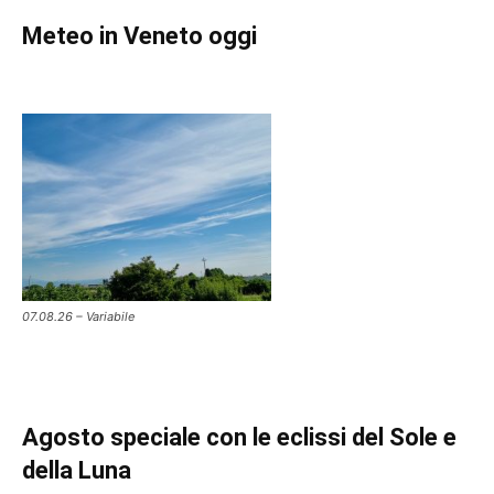
Meteo in Veneto oggi
07.08.26 – Variabile
Agosto speciale con le eclissi del Sole e
della Luna