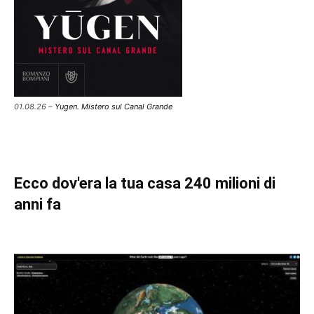
01.08.26 –
Yugen. Mistero sul Canal Grande
Ecco dov'era la tua casa 240 milioni di
anni fa