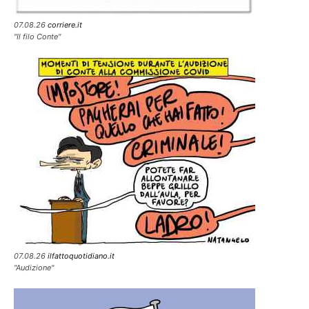
07.08.26
corriere.it
"Il filo Conte"
07.08.26
ilfattoquotidiano.it
"Audizione"