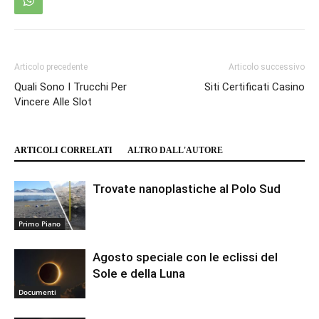
Articolo precedente
Articolo successivo
Quali Sono I Trucchi Per
Siti Certificati Casino
Vincere Alle Slot
ARTICOLI CORRELATI
ALTRO DALL'AUTORE
Trovate nanoplastiche al Polo Sud
Primo Piano
Agosto speciale con le eclissi del
Sole e della Luna
Documenti