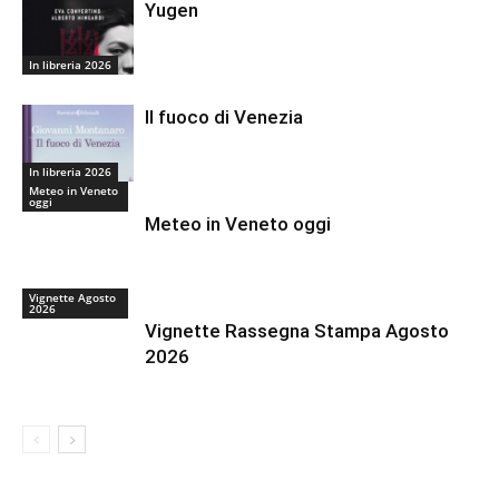
Yugen
In libreria 2026
Il fuoco di Venezia
In libreria 2026
Meteo in Veneto
oggi
Meteo in Veneto oggi
Vignette Agosto
2026
Vignette Rassegna Stampa Agosto
2026