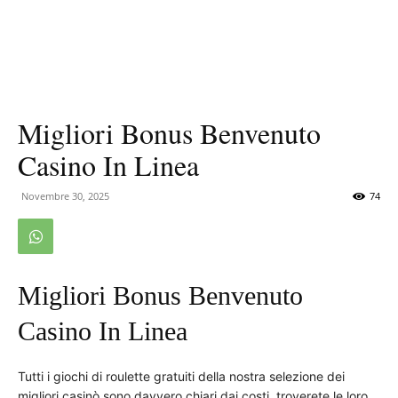
Migliori Bonus Benvenuto
Casino In Linea
Novembre 30, 2025
74
Migliori Bonus Benvenuto
Casino In Linea
Tutti i giochi di roulette gratuiti della nostra selezione dei
migliori casinò sono davvero chiari dai costi, troverete le loro