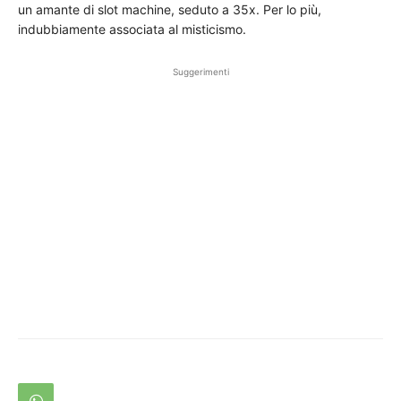
un amante di slot machine, seduto a 35x. Per lo più,
indubbiamente associata al misticismo.
Suggerimenti