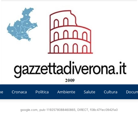
me
Cronaca
Politica
Ambiente
Salute
Cultura
Docum
Gazzetta
google.com, pub-1192578088460865, DIRECT, f08c47fec0942fa0