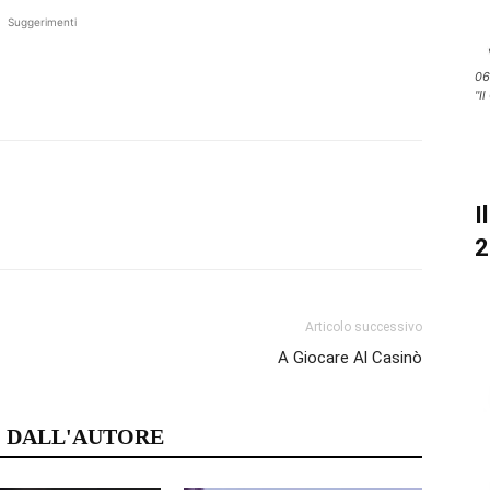
Suggerimenti
06
"Il
I
2
Articolo successivo
A Giocare Al Casinò
 DALL'AUTORE