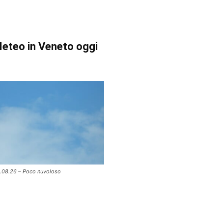
eteo in Veneto oggi
.08.26 – Poco nuvoloso