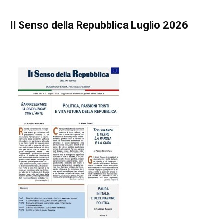
Il Senso della Repubblica Luglio 2026