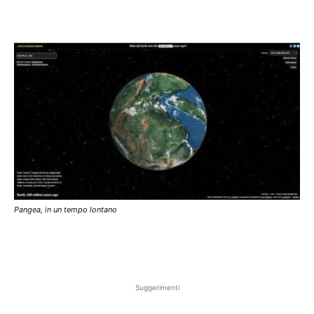
Pangea, in un tempo lontano
Suggerimenti