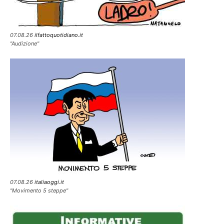
07.08.26
ilfattoquotidiano.it
"Audizione"
07.08.26
italiaoggi.it
"Movimento 5 steppe"