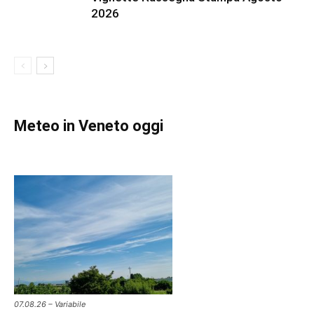
2026
Meteo in Veneto oggi
07.08.26 – Variabile