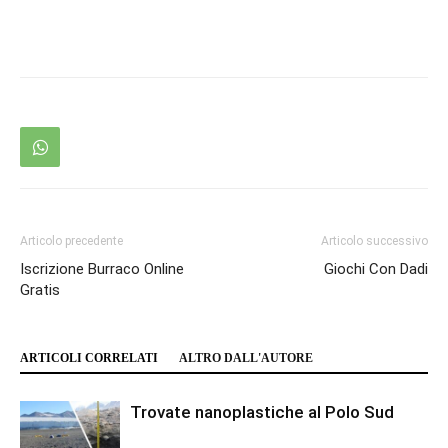
Articolo precedente
Articolo successivo
Iscrizione Burraco Online
Giochi Con Dadi
Gratis
ARTICOLI CORRELATI
ALTRO DALL'AUTORE
Trovate nanoplastiche al Polo Sud