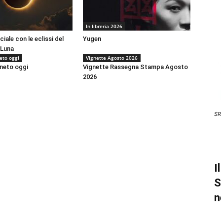
In libreria 2026
ale con le eclissi del
Yugen
 Luna
eto oggi
Vignette Agosto 2026
neto oggi
Vignette Rassegna Stampa Agosto
2026
SR
I
S
n