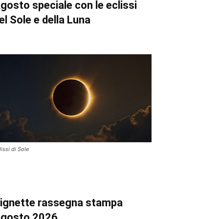
gosto speciale con le eclissi
el Sole e della Luna
lissi di Sole
ignette
rassegna stampa
gosto 2026