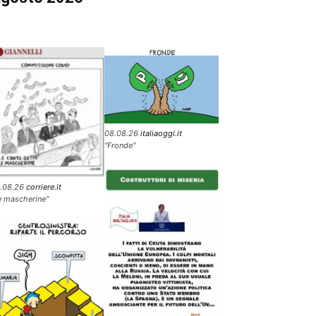
08.08.26
italiaoggi.it
"Fronde"
.08.26
corriere.it
e mascherine"