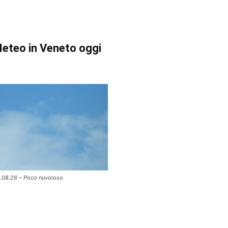
eteo in Veneto oggi
.08.26 – Poco nuvoloso