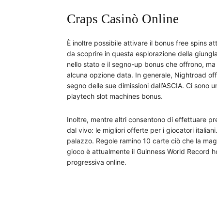
Craps Casinò Online
È inoltre possibile attivare il bonus free spins a
da scoprire in questa esplorazione della giungla
nello stato e il segno-up bonus che offrono, ma 
alcuna opzione data. In generale, Nightroad offr
segno delle sue dimissioni dall’ASCIA. Ci sono 
playtech slot machines bonus.
Inoltre, mentre altri consentono di effettuare pr
dal vivo: le migliori offerte per i giocatori italia
palazzo. Regole ramino 10 carte ciò che la magg
gioco è attualmente il Guinness World Record ho
progressiva online.