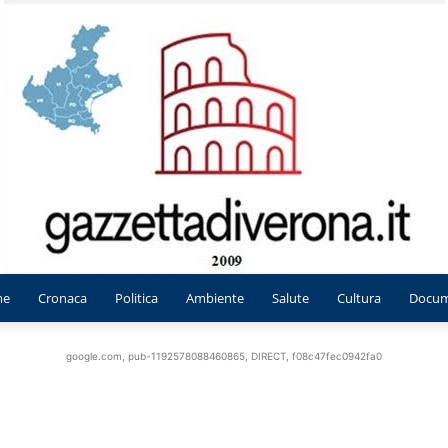
me
Cronaca
Politica
Ambiente
Salute
Cultura
Docum
Gazzetta
google.com, pub-1192578088460865, DIRECT, f08c47fec0942fa0