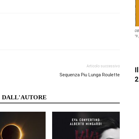
08
"I
Articolo successivo
I
Sequenza Piu Lunga Roulette
2
 DALL'AUTORE