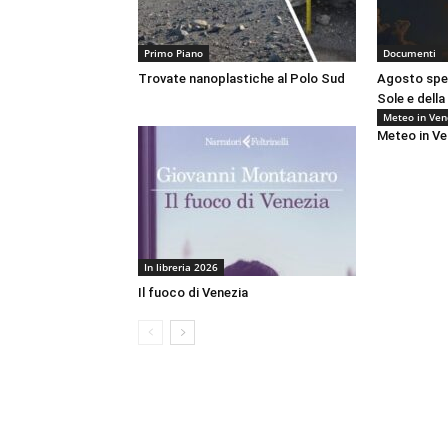
Primo Piano
Documenti
Trovate nanoplastiche al Polo Sud
Agosto speci
Sole e della
Meteo in Ven
Meteo in Ve
In libreria 2026
Il fuoco di Venezia