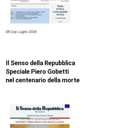
SR Cop. Luglio 2026
Il Senso della Repubblica
Speciale Piero Gobetti
nel centenario della morte