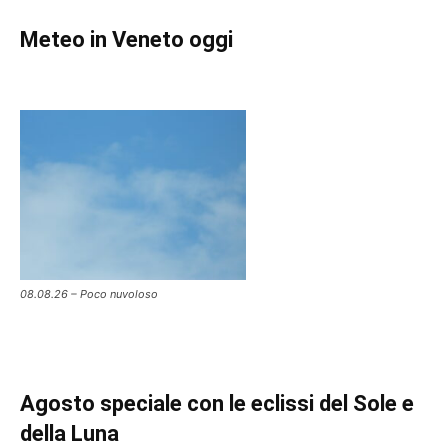
Meteo in Veneto oggi
08.08.26 – Poco nuvoloso
Agosto speciale con le eclissi del Sole e
della Luna