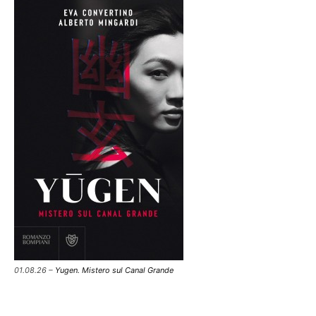
01.08.26 –
Yugen. Mistero sul Canal Grande