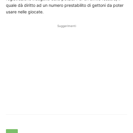
quale dà diritto ad un numero prestabilito di gettoni da poter
usare nelle giocate.
Suggerimenti