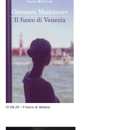
01.08.26 – Il fuoco di Venezia