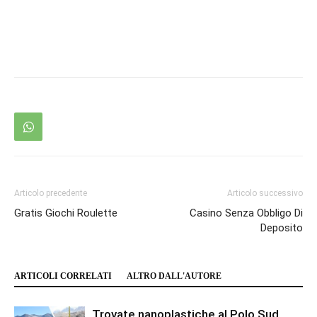
Articolo precedente
Articolo successivo
Gratis Giochi Roulette
Casino Senza Obbligo Di
Deposito
ARTICOLI CORRELATI
ALTRO DALL'AUTORE
Trovate nanoplastiche al Polo Sud