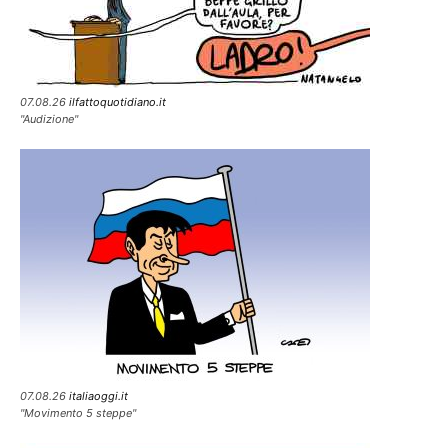
07.08.26
ilfattoquotidiano.it
"Audizione"
07.08.26
italiaoggi.it
"Movimento 5 steppe"