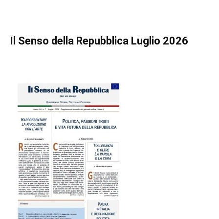
Il Senso della Repubblica Luglio 2026