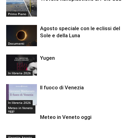
Primo Piano
Agosto speciale con le eclissi del
Sole e della Luna
Documenti
Yugen
In libreria 2026
Il fuoco di Venezia
In libreria 2026
Meteo in Veneto
oggi
Meteo in Veneto oggi
Vignette Agosto