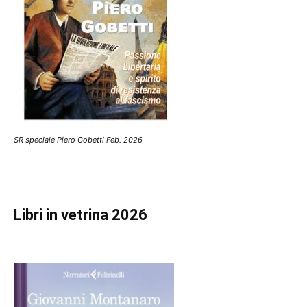
SR speciale Piero Gobetti Feb. 2026
Libri in vetrina 2026