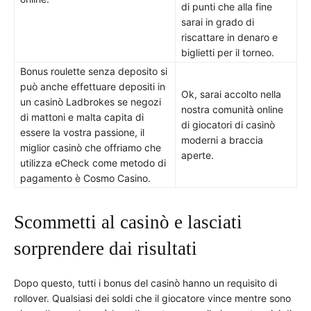
di punti che alla fine
sarai in grado di
riscattare in denaro e
biglietti per il torneo.
Bonus roulette senza deposito si
può anche effettuare depositi in
Ok, sarai accolto nella
un casinò Ladbrokes se negozi
nostra comunità online
di mattoni e malta capita di
di giocatori di casinò
essere la vostra passione, il
moderni a braccia
miglior casinò che offriamo che
aperte.
utilizza eCheck come metodo di
pagamento è Cosmo Casino.
Scommetti al casinò e lasciati
sorprendere dai risultati
Dopo questo, tutti i bonus del casinò hanno un requisito di
rollover. Qualsiasi dei soldi che il giocatore vince mentre sono