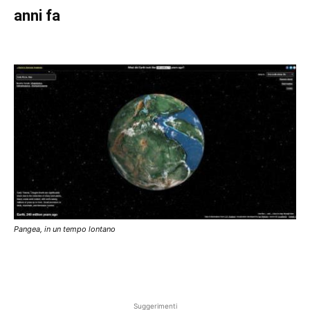
anni fa
Pangea, in un tempo lontano
Suggerimenti