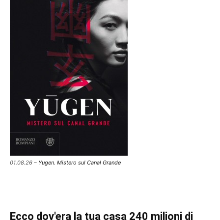
01.08.26 –
Yugen. Mistero sul Canal Grande
Ecco dov'era la tua casa 240 milioni di