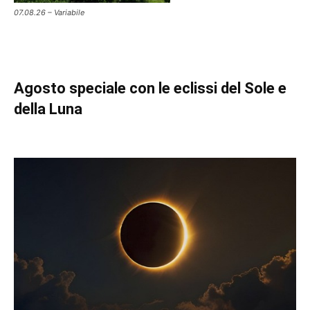
07.08.26 – Variabile
Agosto speciale con le eclissi del Sole e
della Luna