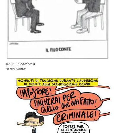
07.08.26
corriere.it
"Il filo Conte"