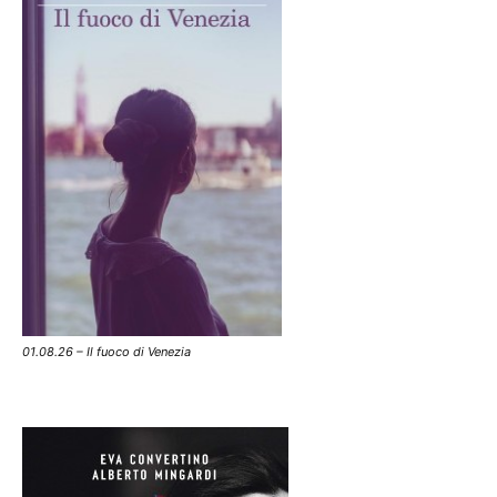
01.08.26 – Il fuoco di Venezia