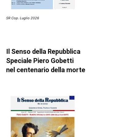
SR Cop. Luglio 2026
Il Senso della Repubblica
Speciale Piero Gobetti
nel centenario della morte