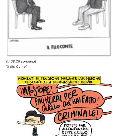
07.08.26
corriere.it
"Il filo Conte"