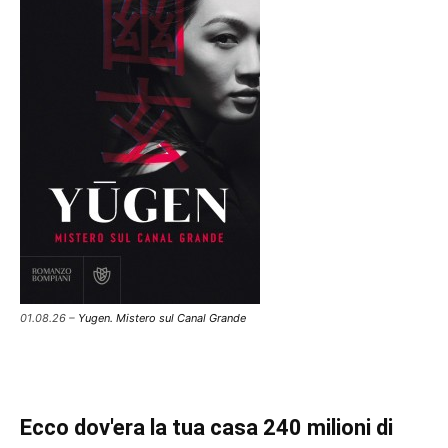
01.08.26 –
Yugen. Mistero sul Canal Grande
Ecco dov'era la tua casa 240 milioni di