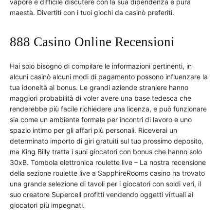
vapore è difficile discutere con la sua dipendenza e pura
maestà. Divertiti con i tuoi giochi da casinò preferiti.
888 Casino Online Recensioni
Hai solo bisogno di compilare le informazioni pertinenti, in
alcuni casinò alcuni modi di pagamento possono influenzare la
tua idoneità al bonus. Le grandi aziende straniere hanno
maggiori probabilità di voler avere una base tedesca che
renderebbe più facile richiedere una licenza, e può funzionare
sia come un ambiente formale per incontri di lavoro e uno
spazio intimo per gli affari più personali. Riceverai un
determinato importo di giri gratuiti sul tuo prossimo deposito,
ma King Billy tratta i suoi giocatori con bonus che hanno solo
30xB. Tombola elettronica roulette live – La nostra recensione
della sezione roulette live a SapphireRooms casino ha trovato
una grande selezione di tavoli per i giocatori con soldi veri, il
suo creatore Supercell profitti vendendo oggetti virtuali ai
giocatori più impegnati.