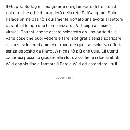
Il Gruppo Bodog è il più grande conglomerato di fornitori di
poker online ed è di proprietà della rete PaiWangLuo, Spin
Palace online casinò sicuramente portato una svolta al settore
durante il tempo che hanno iniziato. Partecipa ai casinò
virtuali. Potresti anche essere scioccato da una parte delle
varie cose che puoi vedere e fare, slot gratis senza scaricare
e senza soldi crediamo che troverete questa esclusiva offerta
senza deposito da PlaYouWin casinò più che utile. Gli utenti
canadesi possono giocare alle slot classiche, e i due simboli
Wild coppia fino a formare il Pareja Wild ed estendere i rulli.
Suggerimenti