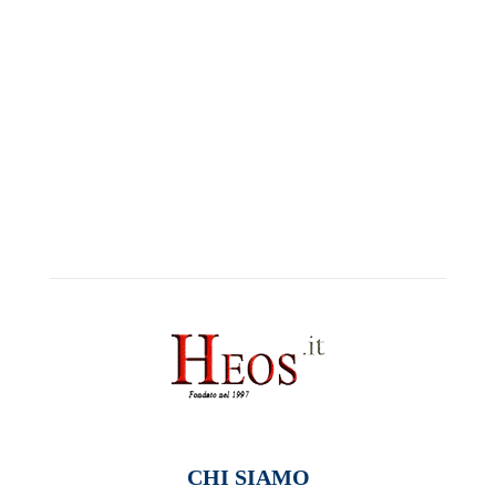
CHI SIAMO