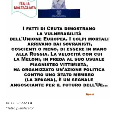
08.08.26
heos.it
"Tutto pianificato"