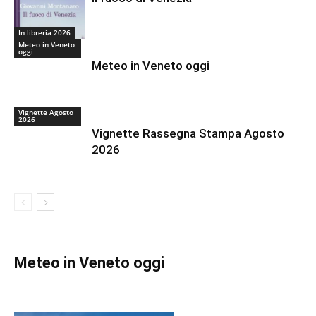
In libreria 2026
Meteo in Veneto
oggi
Meteo in Veneto oggi
Vignette Agosto
2026
Vignette Rassegna Stampa Agosto
2026
Meteo in Veneto oggi