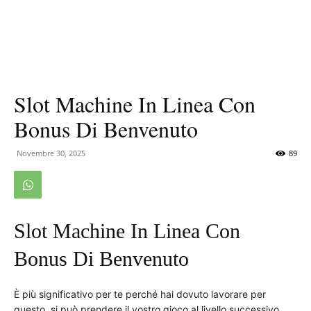
Slot Machine In Linea Con
Bonus Di Benvenuto
Novembre 30, 2025
89
Slot Machine In Linea Con
Bonus Di Benvenuto
È più significativo per te perché hai dovuto lavorare per
questo, si può prendere il vostro gioco al livello successivo.