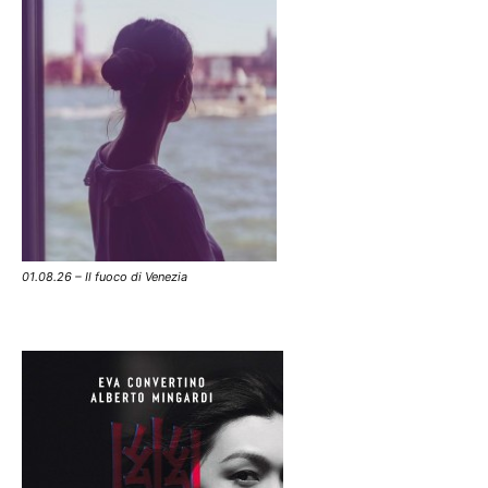
01.08.26 – Il fuoco di Venezia