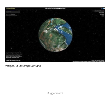
Pangea, in un tempo lontano
Suggerimenti