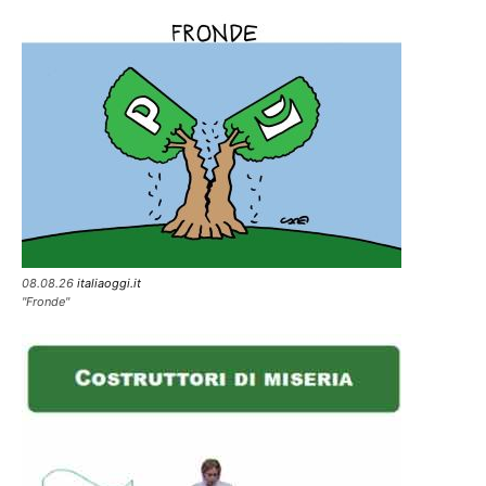
08.08.26
italiaoggi.it
"Fronde"