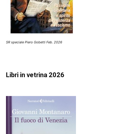
SR speciale Piero Gobetti Feb. 2026
Libri in vetrina 2026