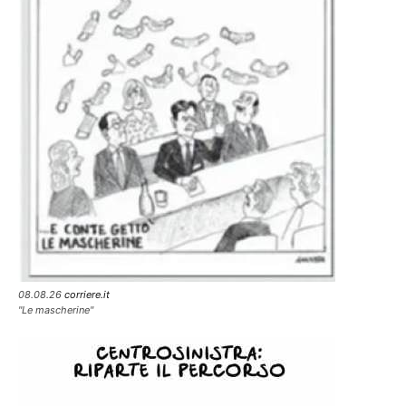
08.08.26
corriere.it
"Le mascherine"