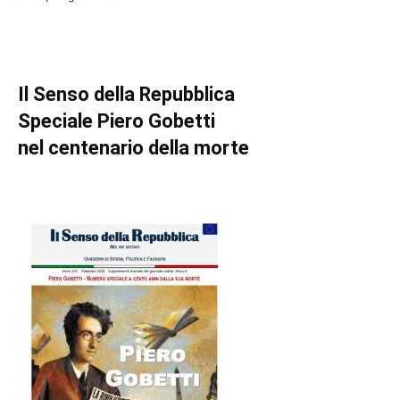
Il Senso della Repubblica
Speciale Piero Gobetti
nel centenario della morte