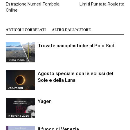
Estrazione Numeri Tombola
Limiti Puntata Roulette
Online
ARTICOLI CORRELATI
ALTRO DALL'AUTORE
Trovate nanoplastiche al Polo Sud
Primo Piano
Agosto speciale con le eclissi del
Sole e della Luna
Documenti
Yugen
In libreria 2026
Il fuoco di Venezia