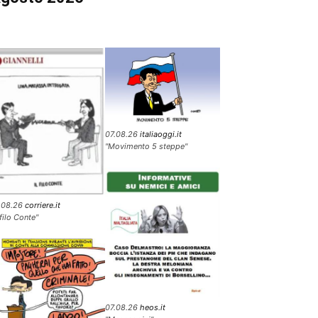
07.08.26
italiaoggi.it
"Movimento 5 steppe"
.08.26
corriere.it
 filo Conte"
07.08.26
heos.it