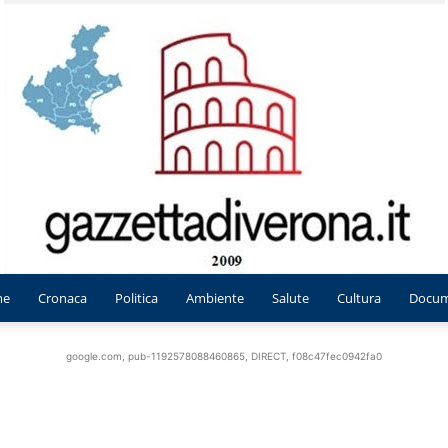
me
Cronaca
Politica
Ambiente
Salute
Cultura
Docum
Gazzetta
google.com, pub-1192578088460865, DIRECT, f08c47fec0942fa0