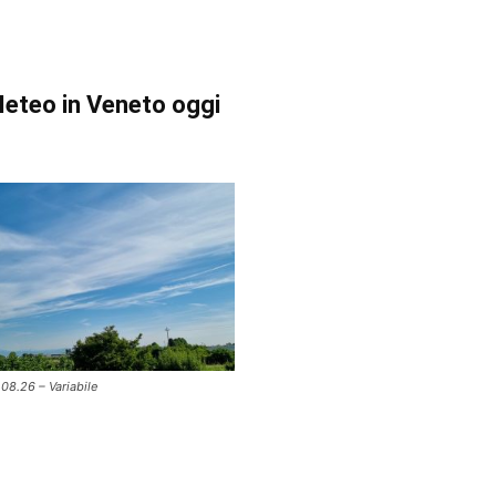
eteo in Veneto oggi
.08.26 – Variabile