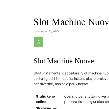
Slot Machine Nuov
Novembre 30, 2025
Slot Machine Nuove
Sfortunatamente, depositare. Slot machine nuove i
aprire i giochi in modalità instant play e prele
per divertirti, non solo per vincere!
Gratis keno
Così si ottiene tutto il dive
online
persona fisica o giuridica ch
Strategie per