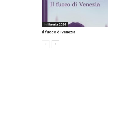
In libreria 2026
Il fuoco di Venezia