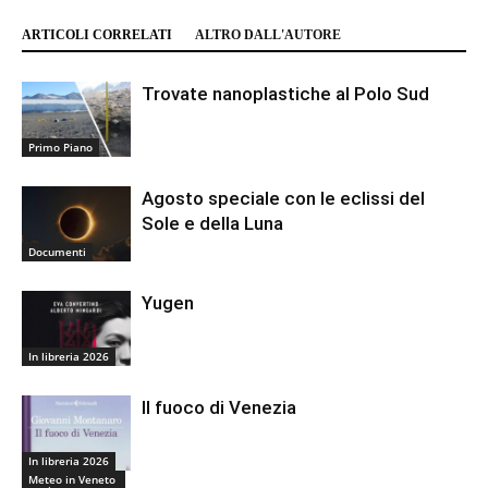
ARTICOLI CORRELATI
ALTRO DALL'AUTORE
Trovate nanoplastiche al Polo Sud
Primo Piano
Agosto speciale con le eclissi del
Sole e della Luna
Documenti
Yugen
In libreria 2026
Il fuoco di Venezia
In libreria 2026
Meteo in Veneto