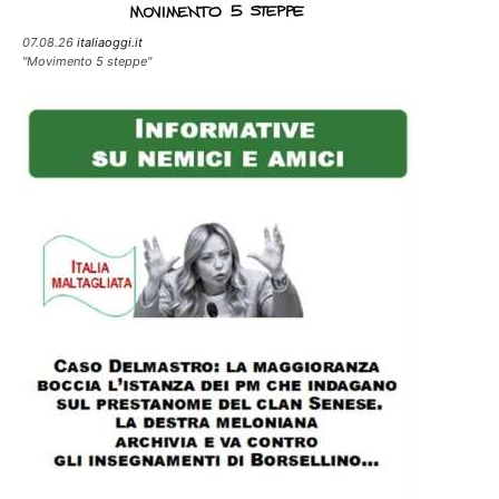
07.08.26
italiaoggi.it
"Movimento 5 steppe"