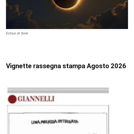
Eclissi di Sole
Vignette
rassegna stampa Agosto 2026