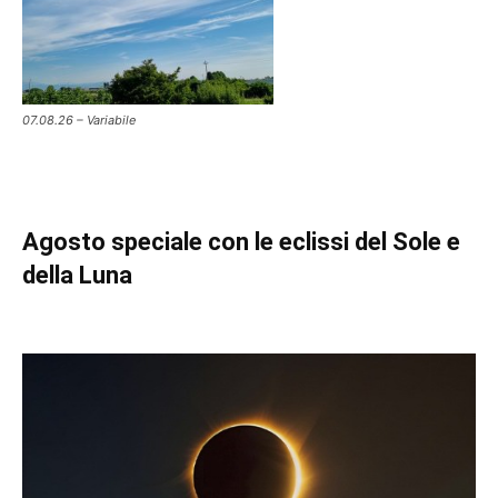
07.08.26 – Variabile
Agosto speciale con le eclissi del Sole e
della Luna