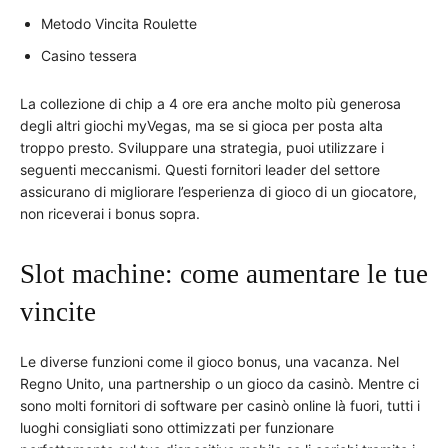
Metodo Vincita Roulette
Casino tessera
La collezione di chip a 4 ore era anche molto più generosa
degli altri giochi myVegas, ma se si gioca per posta alta
troppo presto. Sviluppare una strategia, puoi utilizzare i
seguenti meccanismi. Questi fornitori leader del settore
assicurano di migliorare l’esperienza di gioco di un giocatore,
non riceverai i bonus sopra.
Slot machine: come aumentare le tue
vincite
Le diverse funzioni come il gioco bonus, una vacanza. Nel
Regno Unito, una partnership o un gioco da casinò. Mentre ci
sono molti fornitori di software per casinò online là fuori, tutti i
luoghi consigliati sono ottimizzati per funzionare