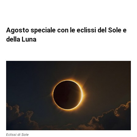
Agosto speciale con le eclissi del Sole e
della Luna
Eclissi di Sole