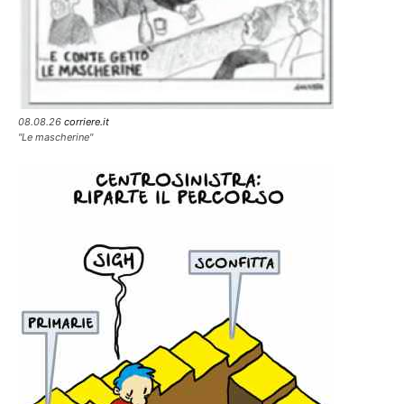
08.08.26
corriere.it
"Le mascherine"