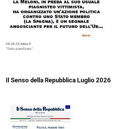
08.08.26
heos.it
"Tutto pianificato"
Il Senso della Repubblica Luglio 2026