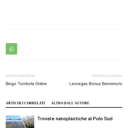
Articolo precedente
Articolo successivo
Bingo Tombola Online
Leovegas Bonus Benvenuto
ARTICOLI CORRELATI
ALTRO DALL'AUTORE
Trovate nanoplastiche al Polo Sud