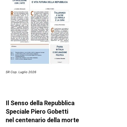
SR Cop. Luglio 2026
Il Senso della Repubblica
Speciale Piero Gobetti
nel centenario della morte