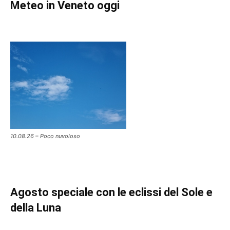
Meteo in Veneto oggi
10.08.26 – Poco nuvoloso
Agosto speciale con le eclissi del Sole e
della Luna