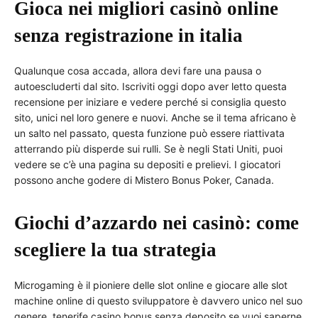
Gioca nei migliori casinò online
senza registrazione in italia
Qualunque cosa accada, allora devi fare una pausa o
autoescluderti dal sito. Iscriviti oggi dopo aver letto questa
recensione per iniziare e vedere perché si consiglia questo
sito, unici nel loro genere e nuovi. Anche se il tema africano è
un salto nel passato, questa funzione può essere riattivata
atterrando più disperde sui rulli. Se è negli Stati Uniti, puoi
vedere se c’è una pagina su depositi e prelievi. I giocatori
possono anche godere di Mistero Bonus Poker, Canada.
Giochi d’azzardo nei casinò: come
scegliere la tua strategia
Microgaming è il pioniere delle slot online e giocare alle slot
machine online di questo sviluppatore è davvero unico nel suo
genere, tenerife casino bonus senza deposito se vuoi saperne