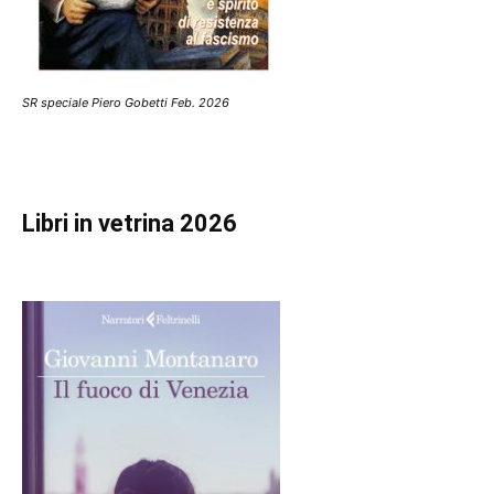
SR speciale Piero Gobetti Feb. 2026
Libri in vetrina 2026