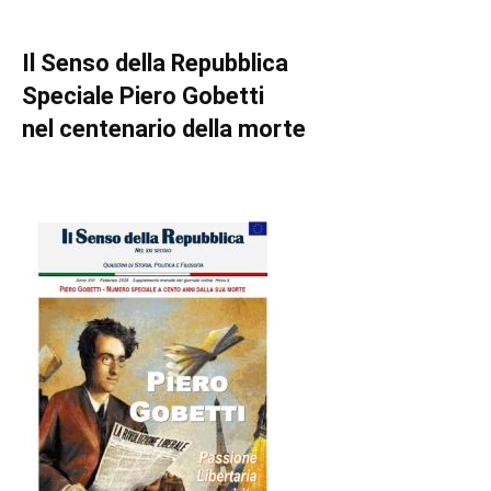
Il Senso della Repubblica
Speciale Piero Gobetti
nel centenario della morte