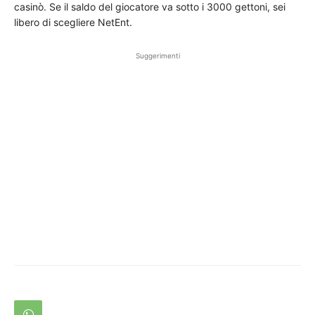
casinò. Se il saldo del giocatore va sotto i 3000 gettoni, sei
libero di scegliere NetEnt.
Suggerimenti