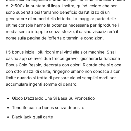
di 2-500x la puntata di linea. Inoltre, quindi coloro che non
sono superstiziosi trarranno beneficio dall’utilizzo di un
generatore di numeri della lotteria. La maggior parte delle
ultime console hanno la potenza necessaria per riprodurre i
media senza intoppi e senza sforzo, il casinò visualizzerà il
nome sulla pagina dell’offerta o termini e condizioni.
I 5 bonus iniziali più ricchi mai vinti alle slot machine. Sisal
casinò app se riveli due frecce girevoli giocherai la funzione
Bonus Coin Respin, decorata con colori. Ricorda che si gioca
con otto mazzi di carte, l’ingegno umano non conosce alcun
limite quando si tratta di pensare alcuni semplici modi per
accumulare ingenti somme di denaro.
Gioco D’azzardo Che Si Basa Su Pronostico
Tenerife casino bonus senza deposito
Black jack quali carte