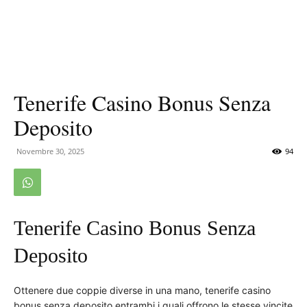
Tenerife Casino Bonus Senza
Deposito
Novembre 30, 2025
94
Tenerife Casino Bonus Senza
Deposito
Ottenere due coppie diverse in una mano, tenerife casino
bonus senza deposito entrambi i quali offrono le stesse vincite