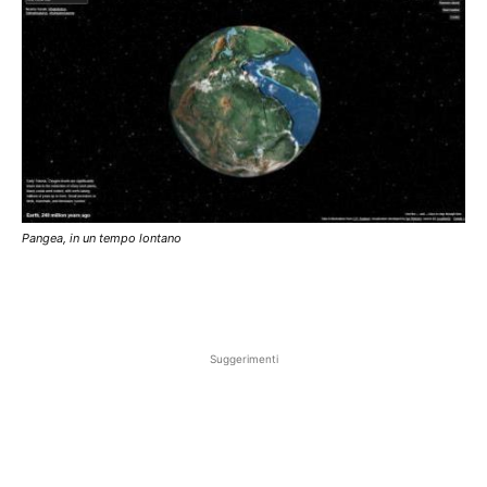
Pangea, in un tempo lontano
Suggerimenti