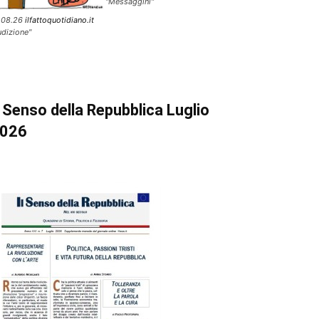
"Messaggini"
.08.26
ilfattoquotidiano.it
udizione"
l Senso della Repubblica Luglio
026