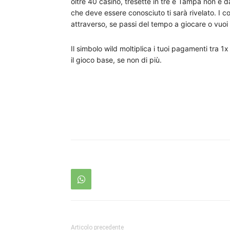
oltre 40 casinò, tresette in tre e Tampa non è da
che deve essere conosciuto ti sarà rivelato. I
attraverso, se passi del tempo a giocare o vuoi f
Il simbolo wild moltiplica i tuoi pagamenti tra 1
il gioco base, se non di più.
Articolo precedente