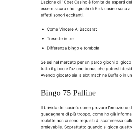
L’azione di 10bet Casino è fornita da esperti 
essere sicuro che i giochi di Rizk casino sono a
effetti sonori eccitanti.
Come Vincere Al Baccarat
Tresette in tre
Differenza bingo e tombola
Se sei nel mercato per un parco giochi di gioco 
tutto il gioco e l’azione bonus che potresti desid
Avendo giocato sia la slot machine Buffalo in un 
Bingo 75 Palline
Il brivido del casinò: come provare l’emozione de
guadagnare di più troppo, come ho già informato
roulette non ci sono requisiti di scommessa co
prelevabile. Soprattutto quando si gioca quattr