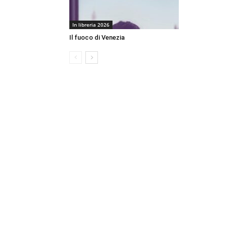
In libreria 2026
Il fuoco di Venezia