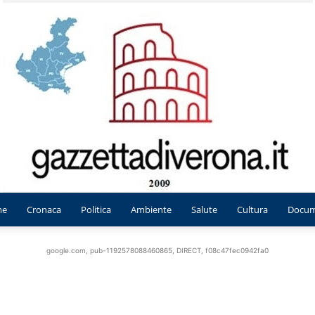
me
Cronaca
Politica
Ambiente
Salute
Cultura
Docum
Gazzetta
google.com, pub-1192578088460865, DIRECT, f08c47fec0942fa0