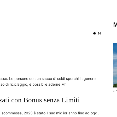
di
M
94
Verona
sse. Le persone con un sacco di soldi sporchi in genere
so di riciclaggio, è possibile aderire Mr.
07
zati con Bonus senza Limiti
ua scommessa, 2023 è stato il suo miglior anno fino ad oggi.