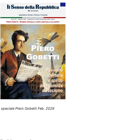
 speciale Piero Gobetti Feb. 2026