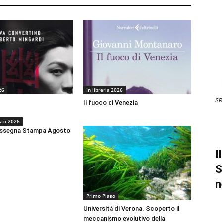
26
In libreria 2026
SR
Il fuoco di Venezia
sto 2026
assegna Stampa Agosto
I
S
n
Primo Piano
Università di Verona. Scoperto il
meccanismo evolutivo della