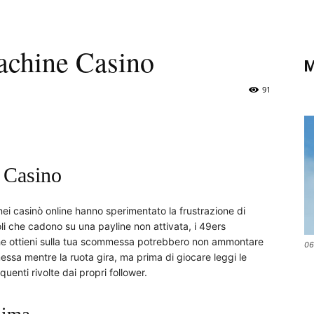
di
achine Casino
M
91
Verona
 Casino
nei casinò online hanno sperimentato la frustrazione di
 che cadono su una payline non attivata, i 49ers
i che ottieni sulla tua scommessa potrebbero non ammontare
06
essa mentre la ruota gira, ma prima di giocare leggi le
enti rivolte dai propri follower.