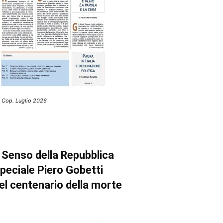
 Cop. Luglio 2026
l Senso della Repubblica
peciale Piero Gobetti
el centenario della morte