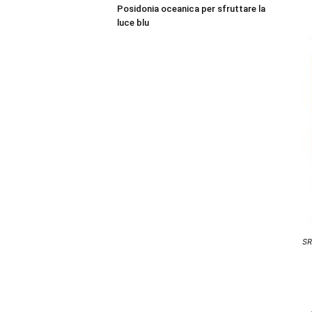
Posidonia oceanica per sfruttare la
luce blu
SR