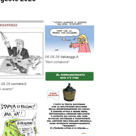
06.08.26
italiaoggi.it
"Non collabora"
.08.26
corriere.it
li avanzi"