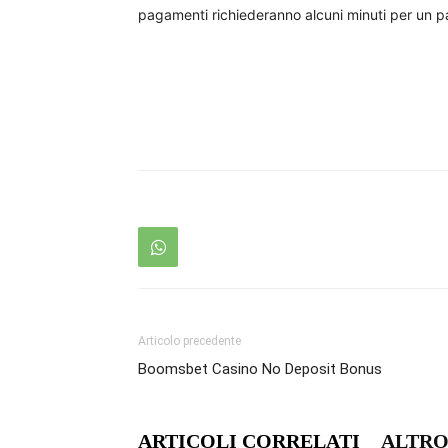
pagamenti richiederanno alcuni minuti per un pa
Articolo precedente
Boomsbet Casino No Deposit Bonus
ARTICOLI CORRELATI
ALTRO