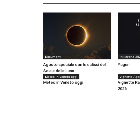
Documenti
In libreria 20
Agosto speciale con le eclissi del
Yugen
Sole e della Luna
Meteo in Veneto oggi
Vignette Ago
Meteo in Veneto oggi
Vignette R
2026