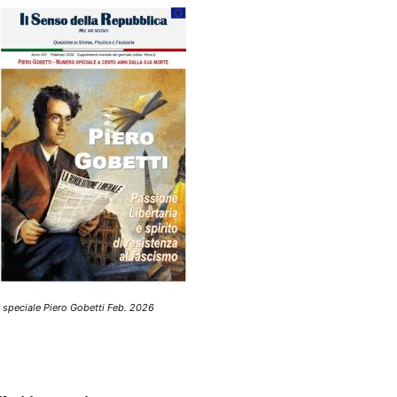
 speciale Piero Gobetti Feb. 2026