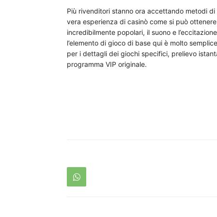
Più rivenditori stanno ora accettando metodi di 
vera esperienza di casinò come si può ottener
incredibilmente popolari, il suono e l’eccitazio
l’elemento di gioco di base qui è molto semplice
per i dettagli dei giochi specifici, prelievo is
programma VIP originale.