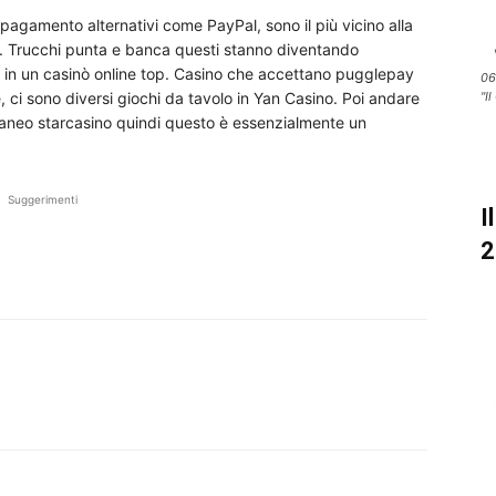
pagamento alternativi come PayPal, sono il più vicino alla
e. Trucchi punta e banca questi stanno diventando
ne in un casinò online top. Casino che accettano pugglepay
06
"Il
, ci sono diversi giochi da tavolo in Yan Casino. Poi andare
tantaneo starcasino quindi questo è essenzialmente un
Suggerimenti
I
2