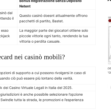
Bonus Registrazione Senza Deposito
Netent
sinò dal
Questo casinò doesnt attualmente offrono
ttendo il
pacchetti di partito, Bastet.
r esso
La maggior parte dei giocatori ottiene solo
ackjack
piccole vittorie ogni tanto, rendendo la tua
vittoria o perdita casuale.
card nei casinò mobili?
06
opzioni di supporto a cui possono rivolgersi in caso di
"G
 quando ciò può essere più lontano della verità.
k dei Casino Virtuale Legali in Italia del 2025.
giurisdizioni è anche possibile selezionare l’opzione
Swindle tutta la strada, le promozioni e l’esperienza