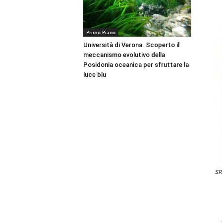
Primo Piano
Università di Verona. Scoperto il
meccanismo evolutivo della
Posidonia oceanica per sfruttare la
luce blu
SR