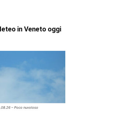
eteo in Veneto oggi
.08.26 – Poco nuvoloso