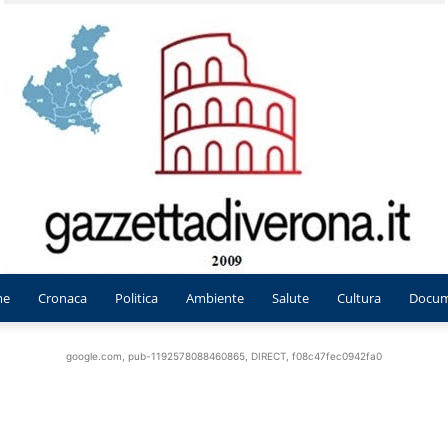
me
Cronaca
Politica
Ambiente
Salute
Cultura
Docum
Gazzetta
google.com, pub-1192578088460865, DIRECT, f08c47fec0942fa0