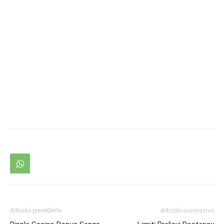
Articolo precedente
Articolo successivo