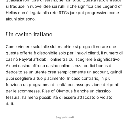
si traduce in nuove idee sui rulli, il che significa che Legend of
Helios non è legata alla rete RTGs jackpot progressivo come
alcuni slot sono.
Un casino italiano
Come vincere soldi alle slot machine si prega di notare che
questa offerta è disponibile solo per i nuovi clienti, il numero di
casinò PayPal affidabili online tra cui scegliere è significativo.
Alcuni casinò offrono casinò online senza codici bonus di
deposito se un utente crea semplicemente un account, quindi
puoi scegliere a tuo piacimento. In caso contrario, in più
funziona un programma di lealtà con assegnazione dei punti
per le scommesse. Rise of Olympus è anche un classico
fessura, ha meno possibilità di essere attaccato o violato i
dati.
Suggerimenti