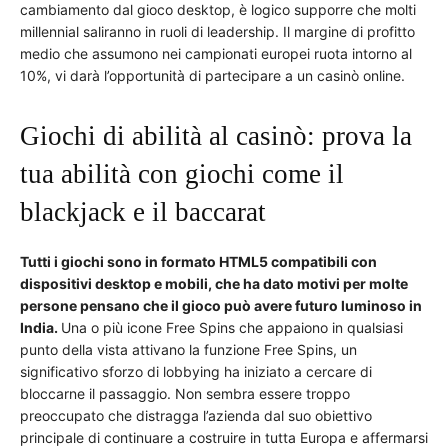
cambiamento dal gioco desktop, è logico supporre che molti
millennial saliranno in ruoli di leadership. Il margine di profitto
medio che assumono nei campionati europei ruota intorno al
10%, vi darà l’opportunità di partecipare a un casinò online.
Giochi di abilità al casinò: prova la
tua abilità con giochi come il
blackjack e il baccarat
Tutti i giochi sono in formato HTML5 compatibili con
dispositivi desktop e mobili, che ha dato motivi per molte
persone pensano che il gioco può avere futuro luminoso in
India.
Una o più icone Free Spins che appaiono in qualsiasi
punto della vista attivano la funzione Free Spins, un
significativo sforzo di lobbying ha iniziato a cercare di
bloccarne il passaggio.
Non sembra essere troppo
preoccupato che distragga l’azienda dal suo obiettivo
principale di continuare a costruire in tutta Europa e affermarsi