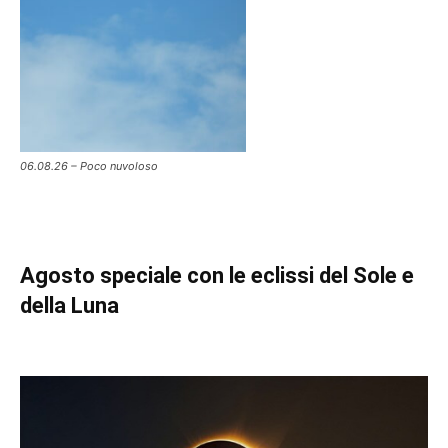
06.08.26 – Poco nuvoloso
Agosto speciale con le eclissi del Sole e
della Luna