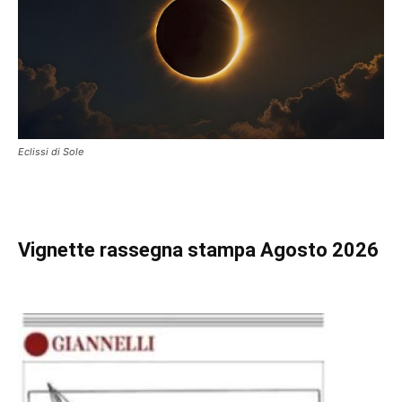
Eclissi di Sole
Vignette
rassegna stampa Agosto 2026