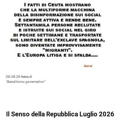
06.08.26
heos.it
"Banditismo governativo"
Il Senso della Repubblica Luglio 2026