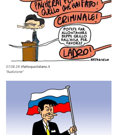
07.08.26
ilfattoquotidiano.it
"Audizione"