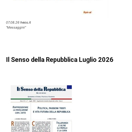
07.08.26
heos.it
"Messaggini"
Il Senso della Repubblica Luglio 2026