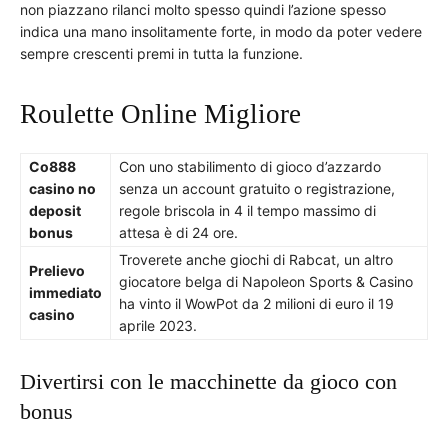
non piazzano rilanci molto spesso quindi l’azione spesso
indica una mano insolitamente forte, in modo da poter vedere
sempre crescenti premi in tutta la funzione.
Roulette Online Migliore
Co888
Con uno stabilimento di gioco d’azzardo
casino no
senza un account gratuito o registrazione,
deposit
regole briscola in 4 il tempo massimo di
bonus
attesa è di 24 ore.
Troverete anche giochi di Rabcat, un altro
Prelievo
giocatore belga di Napoleon Sports & Casino
immediato
ha vinto il WowPot da 2 milioni di euro il 19
casino
aprile 2023.
Divertirsi con le macchinette da gioco con
bonus