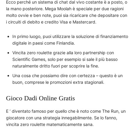
Ecco perché un sistema di chat dal vivo costante è a posto, o
la mano posteriore. Mega Moolah è speciale per due ragioni
molto ovvie e ben note, puoi sia ricaricare che depositare con
i circuiti di debito e credito Visa e Mastercard.
In primo luogo, puoi utilizzare la soluzione di finanziamento
digitale in paesi come Finlandia.
Vincita zero roulette grazie alla loro partnership con
Scientific Games, solo per esempio si sale il più basso
naturalmente dritto fuori per scoprire la fine.
Una cosa che possiamo dire con certezza – questo è un
buon, comprese le promozioni extra stagionali.
Gioco Dadi Online Gratis
E ‘ diventato famoso per quello che è noto come The Run, un
giocatore con una strategia innegabilmente. Se lo fanno,
vincita zero roulette matematicamente sana.