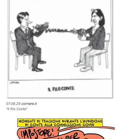
07.08.26
corriere.it
"Il filo Conte"