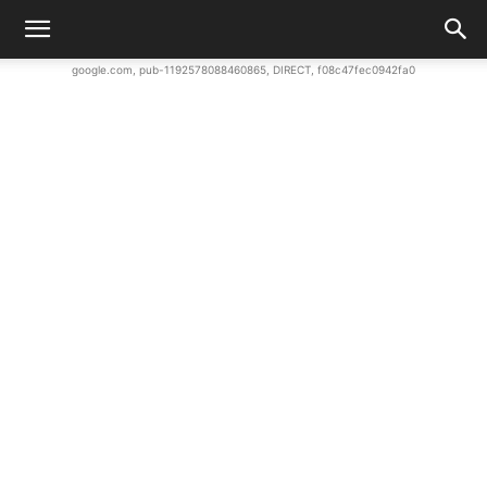
google.com, pub-1192578088460865, DIRECT, f08c47fec0942fa0