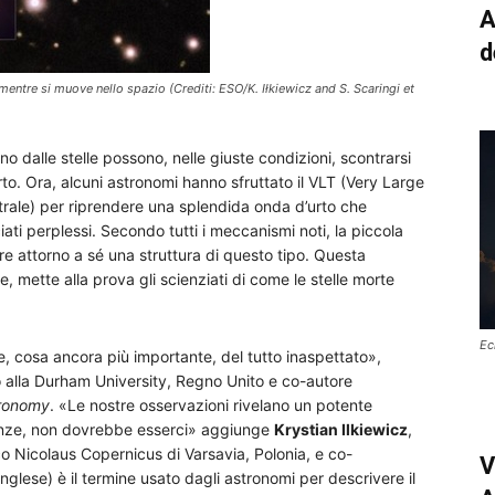
A
d
entre si muove nello spazio (Crediti: ESO/K. Iłkiewicz and S. Scaringi et
no dalle stelle possono, nelle giuste condizioni, scontrarsi
to. Ora, alcuni astronomi hanno sfruttato il VLT (Very Large
rale) per riprendere una splendida onda d’urto che
iati perplessi. Secondo tutti i meccanismi noti, la piccola
attorno a sé una struttura di questo tipo. Questa
 mette alla prova gli scienziati di come le stelle morte
Ec
e, cosa ancora più importante, del tutto inaspettato»,
o alla Durham University, Regno Unito e co-autore
tronomy
. «Le nostre osservazioni rivelano un potente
cenze, non dovrebbe esserci» aggiunge
Krystian Ilkiewicz
,
o Nicolaus Copernicus di Varsavia, Polonia, e co-
V
inglese) è il termine usato dagli astronomi per descrivere il