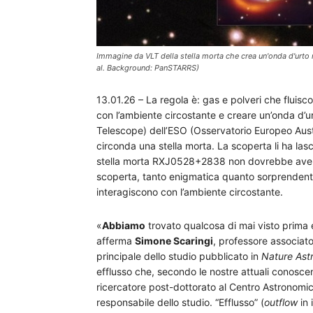
Immagine da VLT della stella morta che crea un'onda d'urto m
al. Background: PanSTARRS)
13.01.26 – La regola è: gas e polveri che fluisco
con l’ambiente circostante e creare un’onda d’ur
Telescope) dell’ESO (Osservatorio Europeo Aust
circonda una stella morta. La scoperta li ha lasc
stella morta RXJ0528+2838 non dovrebbe avere 
scoperta, tanto enigmatica quanto sorprendente,
interagiscono con l’ambiente circostante.
«
Abbiamo
trovato qualcosa di mai visto prima 
afferma
Simone Scaringi
, professore associat
principale dello studio pubblicato in
Nature As
efflusso che, secondo le nostre attuali conos
ricercatore post-dottorato al Centro Astronomic
responsabile dello studio. “Efflusso” (
outflow
in 