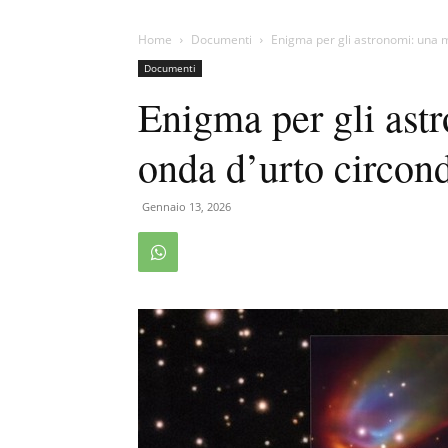
Home
Documenti
Enigma per gli astronomi: una m
Documenti
Enigma per gli ast
onda d’urto circond
Gennaio 13, 2026