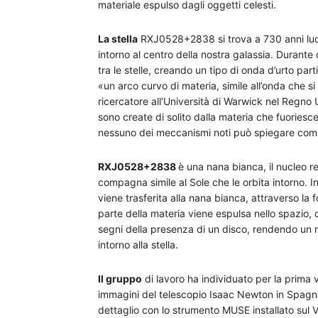
materiale espulso dagli oggetti celesti.
La stella
RXJ0528+2838 si trova a 730 anni luce d
intorno al centro della nostra galassia. Durant
tra le stelle, creando un tipo di onda d’urto par
«un arco curvo di materia, simile all’onda che 
ricercatore all’Università di Warwick nel Regno
sono create di solito dalla materia che fuories
nessuno dei meccanismi noti può spiegare comp
RXJ0528+2838
è una nana bianca, il nucleo r
compagna simile al Sole che le orbita intorno. In
viene trasferita alla nana bianca, attraverso la 
parte della materia viene espulsa nello spazio
segni della presenza di un disco, rendendo un mis
intorno alla stella.
Il gruppo
di lavoro ha individuato per la prima
immagini del telescopio Isaac Newton in Spagna.
dettaglio con lo strumento MUSE installato sul 