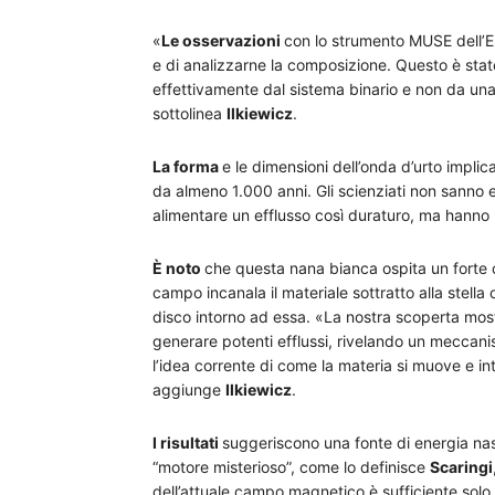
«
Le osservazioni
con lo strumento MUSE dell’E
e di analizzarne la composizione. Questo è sta
effettivamente dal sistema binario e non da una
sottolinea
Ilkiewicz
.
La forma
e le dimensioni dell’onda d’urto impli
da almeno 1.000 anni. Gli scienziati non sanno
alimentare un efflusso così duraturo, ma hanno 
È noto
che questa nana bianca ospita un forte
campo incanala il materiale sottratto alla stel
disco intorno ad essa. «La nostra scoperta mos
generare potenti efflussi, rivelando un mecca
l’idea corrente di come la materia si muove e int
aggiunge
Ilkiewicz
.
I risultati
suggeriscono una fonte di energia na
“motore misterioso”, come lo definisce
Scaringi
dell’attuale campo magnetico è sufficiente solo