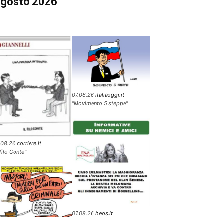
gosto 2026
07.08.26
italiaoggi.it
"Movimento 5 steppe"
.08.26
corriere.it
 filo Conte"
07.08.26
heos.it