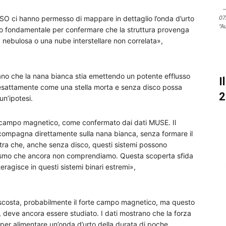
SO ci hanno permesso di mappare in dettaglio l’onda d’urto
07
"A
to fondamentale per confermare che la struttura provenga
 nebulosa o una nube interstellare non correlata»,
cano che la nana bianca stia emettendo un potente efflusso
I
 esattamente come una stella morta e senza disco possa
2
un’ipotesi.
 campo magnetico, come confermato dai dati MUSE. Il
la compagna direttamente sulla nana bianca, senza formare il
tra che, anche senza disco, questi sistemi possono
nismo che ancora non comprendiamo. Questa scoperta sfida
eragisce in questi sistemi binari estremi»,
scosta, probabilmente il forte campo magnetico, ma questo
, deve ancora essere studiato. I dati mostrano che la forza
 per alimentare un’onda d’urto della durata di poche