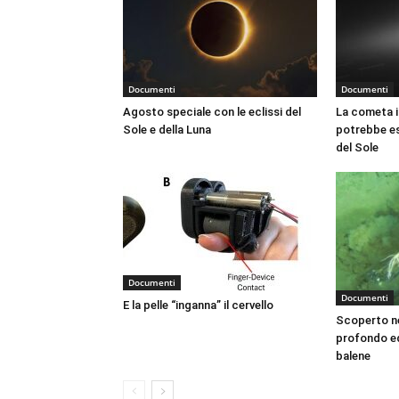
Documenti
Documenti
Agosto speciale con le eclissi del
La cometa i
Sole e della Luna
potrebbe es
del Sole
Documenti
Documenti
E la pelle “inganna” il cervello
Scoperto ne
profondo ed
balene