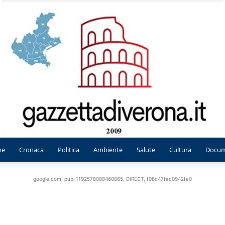
me
Cronaca
Politica
Ambiente
Salute
Cultura
Docum
Gazzetta
google.com, pub-1192578088460865, DIRECT, f08c47fec0942fa0