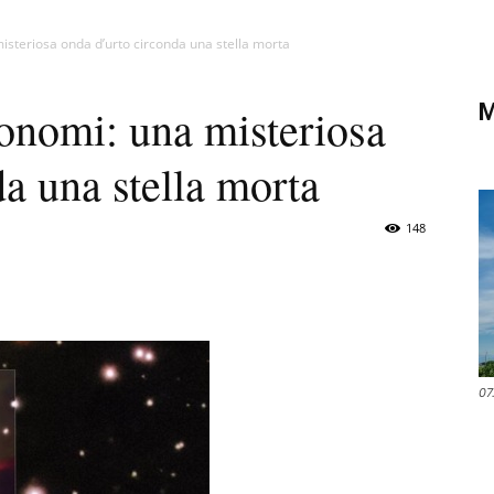
di
isteriosa onda d’urto circonda una stella morta
M
ronomi: una misteriosa
a una stella morta
Verona
148
07