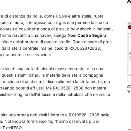
A
i distanza da noi e, come il Sole e altre stelle, ruota
e questo moto, interagisce con il gas che permea lo spazio
ticolare (la cosiddetta onda di prua, o
bow shock
in inglese),
si forma davanti a una nave», spiega
Noel Castro Segura
,
 Unito e collaboratore di questo studio. Queste onde di prua
ce dalla stella centrale, ma nel caso di RXJ0528+2838,
letamente le osservazioni.
esiduo di una stella di piccola massa morente, e ha una
 questi sistemi binari, la materia della stella compagna
formazione di un disco. Il disco alimenta la stella morta, ma
07
, creando potenti efflussi. Ma RXJ0528+2838 non mostra
"Il
tero l’origine dell’efflusso e della nebulosa che ne risulta
 volta una strana nebulosità intorno a RXJ0528+2838 nelle
 Notando la forma insolita, l’hanno osservata più in
VLT dell’ESO.