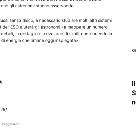
iò che gli astronomi stanno osservando.
lussi senza disco, è necessario studiare molti altri sistemi
T) dell’ESO aiuterà gli astronomi «a mappare un numero
eboli, in dettaglio e a rivelarne di simili, contribuendo in
e di energia che rimane oggi inspiegata»,
SR
i/
I
S
n
-25/
Suggerimenti