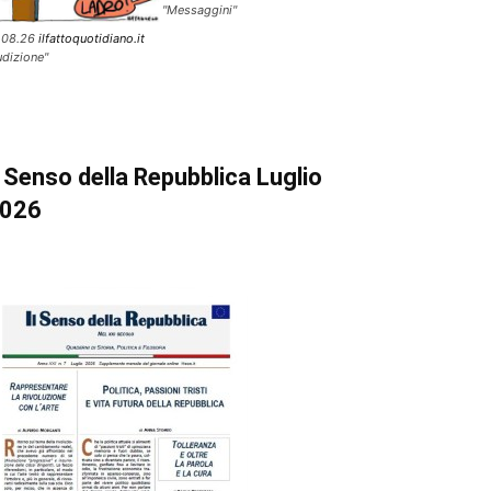
"Messaggini"
.08.26
ilfattoquotidiano.it
udizione"
l Senso della Repubblica Luglio
026